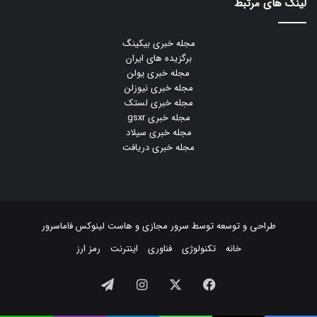
لینک های مرتبط
مجله خبری بیکینگ
برگزیده های ایران
مجله خبری یولن
مجله خبری نیوزلن
مجله خبری لستک
مجله خبری gsxr
مجله خبری سیلاد
مجله خبری دریافت
طراحی و توسعه توسط
سرور مجازی
و
هاست لینوکس
فاماسرور
خانه
تکنولوژی
فناوری
اینترنت
رمز ارز
فیسبوک
ایکس
اینستاگرام
تلگرام