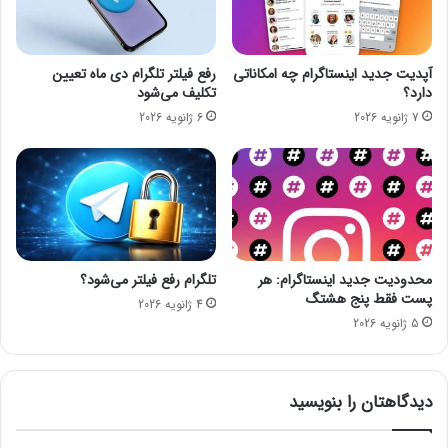
ف
ک
ر
و
مجله خبری mydtc
و
ی
آپدیت جدید اینستاگرام چه امکاناتی
رفع فیلتر تلگرام دی‌ ماه تعیین
ش
ن
دارد؟
تکلیف می‌شود
ی
آ
واتس‌اپ
7 ژانویه 2026
6 ژانویه 2026
م
م
ا
د
ه
م
ی‌
ش
و
محدودیت جدید اینستاگرام: هر
تلگرام رفع فیلتر می‌شود؟
د
پست فقط پنج هشتگ
4 ژانویه 2026
؛
5 ژانویه 2026
آ
م
ر
ی
دیدگاهتان را بنویسید
ک
ا