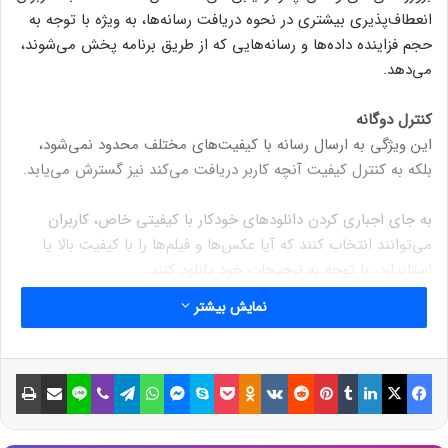
انعطاف‌پذیری بیشتری در نحوه دریافت رسانه‌ها، به ویژه با توجه به
حجم فزاینده داده‌ها و رسانه‌هایی که از طریق برنامه پخش می‌شوند،
می‌دهد.
کنترل دوگانه
این ویژگی به ارسال رسانه با کیفیت‌های مختلف محدود نمی‌شود،
بلکه به کنترل کیفیت آنچه کاربر دریافت می‌کند نیز گسترش می‌یابد.
به جای اجباری کردن دانلودهای خودکار با کیفیتی خاص، کاربران
می‌توانند انتخاب کنند که آیا عکس‌ها و فیلم‌ها را با کیفیت بالا یا
استاندارد، با توجه به ترجیحات خود دانلود کنند.
نمایش بیشتر
وقتی عکس می‌فرستم چه اتفاقی می‌افتد؟
هنگامی که تصویری با کیفیت بالا ارسال می‌کنید، واتس‌اپ به طور
خودکار نسخه دوم و با کیفیت استاندارد را ایجاد کرده و آن را به پیام
فیسبوک
ایکس
لینکداین
تامبلر
پینتریست
Reddit
VKontakte
Odnoklassniki
پاکت
اسکایپ
مسنجر
واتس آپ
تلگرام
وایبر
لاین
اشتراک گذاری با ایمیل
چاپ
پیوست می‌کند.
نوشته های مشابه