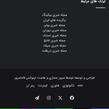
لینک های مرتبط
مجله خبری بیکینگ
برگزیده های ایران
مجله خبری یولن
مجله خبری نیوزلن
مجله خبری لستک
مجله خبری gsxr
مجله خبری سیلاد
مجله خبری دریافت
طراحی و توسعه توسط
سرور مجازی
و
هاست لینوکس
فاماسرور
خانه
تکنولوژی
فناوری
اینترنت
رمز ارز
فیسبوک
ایکس
اینستاگرام
تلگرام