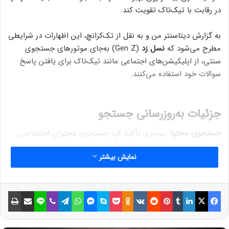
در رقابت با تیک‌تاک تقویت کند.
به گزارش دیتاسنتر من و به نقل از تک‌کرانچ، این اظهارات در شرایطی
مطرح می‌شود که
نسل زد
(Gen Z) به‌جای موتورهای جستجوی
سنتی، از اپلیکیشن‌های اجتماعی مانند تیک‌تاک برای یافتن پاسخ
سوالات خود استفاده می‌کنند.
جزئیات به‌روزرسانی جستجو
جستجوی محتوا:
موسری تأکید کرد جستجوی محتوای اختصاصی
(نه فقط حساب‌ها) در اینستاگرام ضعیف عمل می‌کند. وی افزود: «ما
نمایش بیشتر
تیم جستجو را تقویت کرده‌ایم تا در ماه‌ها و سال‌های آینده بهبودهای
چشمگیری ارائه دهیم.»
فیسبوک
ایکس
لینکداین
تامبلر
پینتریست
Reddit
VKontakte
Odnoklassniki
پاکت
اسکایپ
مسنجر
واتس آپ
تلگرام
وایبر
لاین
اشتراک گذاری با ایمیل
چاپ
رقابت با تیک‌تاک:
اینستاگرام قصد دارد با نمایش پیشنهادات
جستجوی مرتبط با محتوای کامنت‌ها، عملکردی مشابه تیک‌تاک
ایجاد کند. موسری توضیح داد: «گاهی اوقات اطلاعات کلیدی در خود