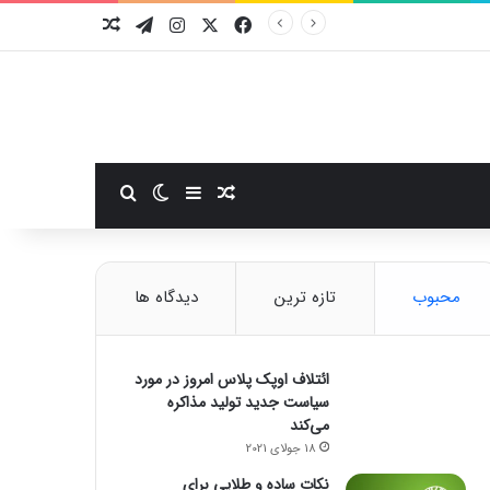
فیسبوک
ایکس
اینستاگرام
تلگرام
نوشته تصادفی
سایدبار
نوشته تصادفی
تغییر پوسته
جستجو برای
محبوب
تازه ترین
دیدگاه ها
ائتلاف اوپک پلاس امروز در مورد
سیاست جدید تولید مذاکره
می‌کند
18 جولای 2021
نکات ساده و طلایی برای