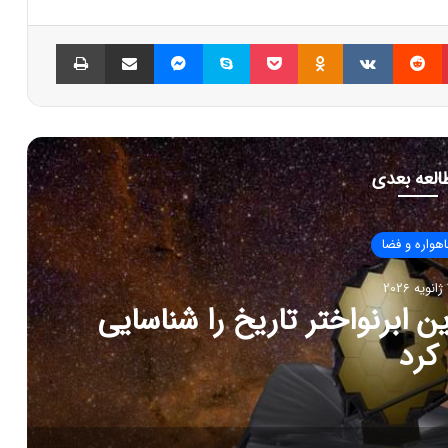
پینتریست
Reddit
VKontakte
Odnoklassniki
پاکت
اسکایپ
مسنجر
اشتراک گذاری با ایمیل
چاپ
العه بعدی
هواره و فضا
20
ابرنواختر تاریخ را شناسایی
کرد