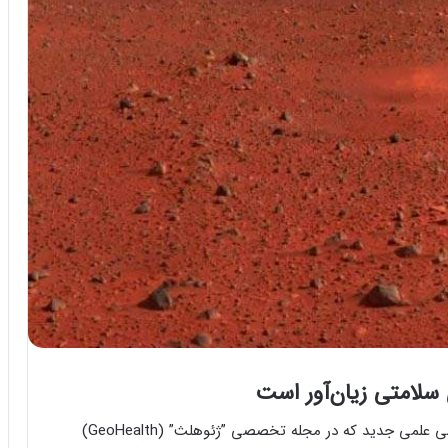
 سلامتی زیان‌آور است
دانشمندان دانشگاه کالیفرنیا در لس‌آنجلس در یک بررسی علمی جدید که در مجله تخصصی ‌”ژئوهلث” (GeoHealth)