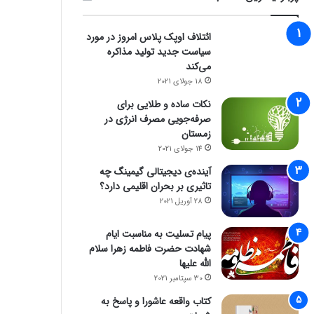
ائتلاف اوپک پلاس امروز در مورد
سیاست جدید تولید مذاکره
می‌کند
18 جولای 2021
نکات ساده و طلایی برای
صرفه‌جویی مصرف انرژی در
زمستان
14 جولای 2021
آینده‌ی دیجیتالی گیمینگ چه
تاثیری بر بحران اقلیمی دارد؟
28 آوریل 2021
پیام تسلیت به مناسبت ایام
شهادت حضرت فاطمه زهرا سلام
الله علیها
30 سپتامبر 2021
کتاب واقعه عاشورا و پاسخ به