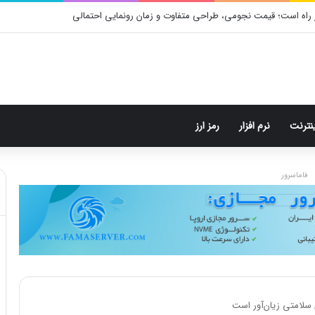
م: هر پست فقط پنج هشتگ
ینترنت
نرم افزار
رمز ارز
فاماسرور
 سلامتی زیان‌آور است