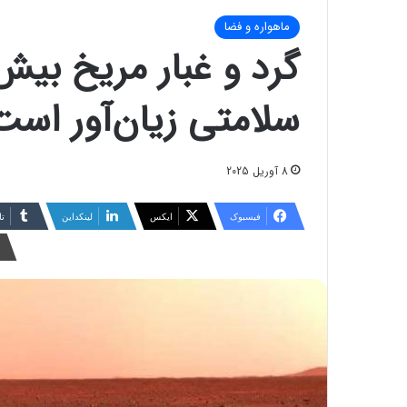
ماهواره و فضا
گرد و غبار مریخ بیش
سلامتی زیان‌آور است
8 آوریل 2025
فیسبوک
ایکس
لینکداین
تا