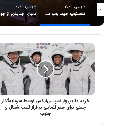
7 ژانویه 2026
7 ژانویه 2026
مأموریت جدید ناسا برای کشف هاله نامرئی زمین
تلسکوپ جیمز وب دورترین ابرنواختر تاریخ را شناسایی کرد
خ
ر
ی
د
ی
ک
پ
ر
و
خرید یک پرواز اسپیس‌ایکس توسط سرمایه‌گذار
ا
ز
چینی برای سفر فضایی بر فراز قطب شمال و
ا
جنوب
س
پ