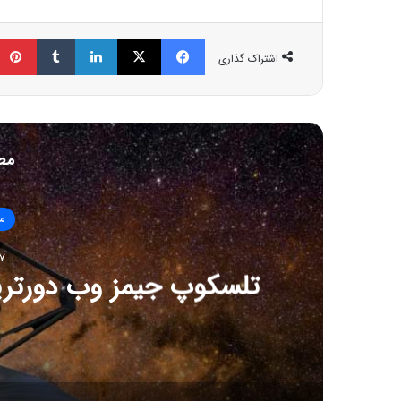
فیسبوک
ایکس
لینکداین
تامبلر
اشتراک گذاری
مط
ما
7 ژانویه 26
تلسکوپ جیمز وب دورترین 