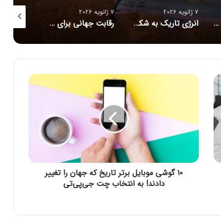
7 ژانویه 2026
7 ژانویه 2026
7 ژانویه 2026
دنیای جدیدی از جو مریخ پیش روی دانشمندان است
انرژی تاریک به شکل مرموزی در حال تغییر است
رقابت جهانی برای ساخت ابررایانه‌های فضایی؛ چین در مسیر پیشتازی هوش مصنوعی مداری
۱
۰
گ
و
ش
ی
م
و
ب
۱۰ گوشی موبایل برتر تاریخ که جهان را تغییر
ا
ی
دادند! به انتخاب چت جی‌پی‌تی
ل
ب
ر