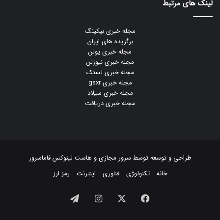
لینک های مرتبط
مجله خبری بیکینگ
برگزیده های ایران
مجله خبری یولن
مجله خبری نیوزلن
مجله خبری لستک
مجله خبری gsxr
مجله خبری سیلاد
مجله خبری دریافت
طراحی و توسعه توسط
سرور مجازی
و
هاست لینوکس
فاماسرور
خانه
تکنولوژی
فناوری
اینترنت
رمز ارز
فیسبوک
ایکس
اینستاگرام
تلگرام