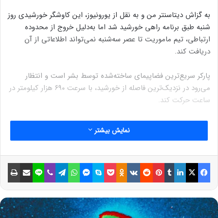
به گزاش دیتاسنتر من و به نقل از یورونیوز، این کاوشگر خورشیدی روز
شنبه طبق برنامه راهی خورشید شد اما به‌دلیل خروج از محدوده
ارتباطی، تیم ماموریت تا عصر سه‌شنبه نمی‌تواند اطلاعاتی از آن
دریافت کند.
پارکر سریع‌ترین فضاپیمای ساخته‌شده توسط بشر است و انتظار
می‌رود در نزدیک‌ترین فاصله از خورشید، با سرعت ۶۹۰ هزار کیلومتر در
ساعت حرکت کند.
این فضاپیما در سال ۲۰۱۸ با هدف مطالعه روی خورشید به فضا پرتاب
نمایش بیشتر
شد و از آن زمان تاکنون چندین بار از جو بیرونی خورشید یا همان
تاج خورشیدی عبور کرده است.
فیسبوک
ایکس
لینکداین
تامبلر
پینتریست
Reddit
VKontakte
Odnoklassniki
پاکت
اسکایپ
مسنجر
واتس آپ
تلگرام
وایبر
لاین
اشتراک گذاری با ایمیل
چاپ
نوشته های مشابه
مهم‌ترین پدیده‌های نجومی سال