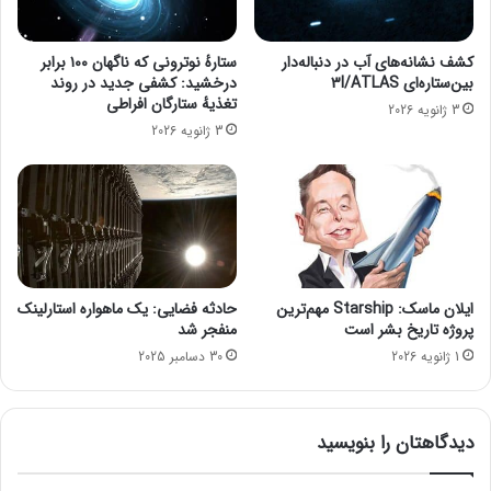
ا
م
۸
غ
۰
ز
کشف نشانه‌های آب در دنباله‌دار
ستارهٔ نوترونی که ناگهان ۱۰۰ برابر
٪
:
بین‌ستاره‌ای 3I/ATLAS
درخشید: کشفی جدید در روند
ب
ا
تغذیهٔ ستارگان افراطی
3 ژانویه 2026
ه
ث
3 ژانویه 2026
ت
ر
ر
ا
ی
ت
ن
غ
ا
ی
ن
ر
ت
م
خ
ن
ایلان ماسک: Starship مهم‌ترین
حادثه فضایی: یک ماهواره استارلینک
ا
ت
پروژه تاریخ بشر است
منفجر شد
ب
ظ
1 ژانویه 2026
30 دسامبر 2025
ا
ر
س
ه
ت
ک
؟
دیدگاهتان را بنویسید
ا
ه
ش