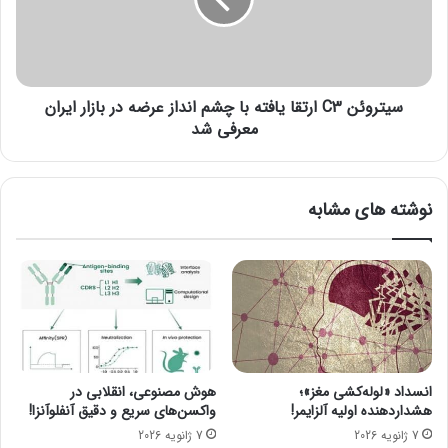
ن
و
خ
ئ
ص
ن
و
C
ص
3
ی
سیتروئن C3 ارتقا یافته با چشم انداز عرضه در بازار ایران
ا
س
ر
معرفی شد
ا
ت
ز
ق
ی
ا
نوشته های مشابه
م
ی
ن
ا
ص
ف
و
ت
ب
ه
ش
ب
د
ا
چ
ش
انسداد «لوله‌کشی مغز»؛
هوش مصنوعی، انقلابی در
م
هشداردهنده اولیه آلزایمر!
واکسن‌های سریع و دقیق آنفلوآنزا!
ا
7 ژانویه 2026
7 ژانویه 2026
ن