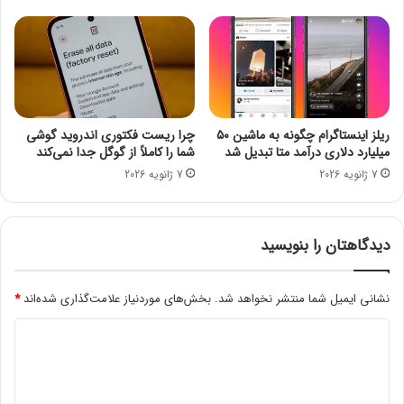
د
ا
ز
ع
ر
ض
ه
ریلز اینستاگرام چگونه به ماشین ۵۰
چرا ریست فکتوری اندروید گوشی
د
میلیارد دلاری درآمد متا تبدیل شد
شما را کاملاً از گوگل جدا نمی‌کند
ر
7 ژانویه 2026
7 ژانویه 2026
ب
ا
ز
ا
دیدگاهتان را بنویسید
ر
ا
ی
نشانی ایمیل شما منتشر نخواهد شد.
بخش‌های موردنیاز علامت‌گذاری شده‌اند
*
ر
د
ا
ن
ی
م
د
ع