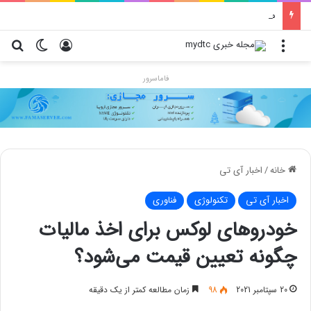
محدودیت جدید اینستاگرام: هر پست فقط پنج هشتگ
منو
ورود
تغییر پو
جس
فاماسرور
خانه
/
اخبار آی تی
اخبار آی تی
تکنولوژی
فناوری
خودروهای لوکس برای اخذ مالیات
چگونه تعیین قیمت می‌شود؟
20 سپتامبر 2021
98
زمان مطالعه کمتر از یک دقیقه