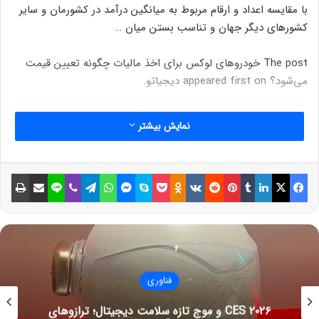
با مقایسه اعداد و ارقام مربوط به میانگین درآمد در کشورمان و سایر
کشورهای دیگر جهان و تناسب بستن میان …
The post خودروهای لوکس برای اخذ مالیات چگونه تعیین قیمت
می‌شود؟ appeared first on دیجیاتو.
نمایش بیشتر
فیسبوک
ایکس
لینکداین
تامبلر
پینتریست
Reddit
VKontakte
Odnoklassniki
پاکت
اسکایپ
مسنجر
واتس آپ
تلگرام
وایبر
لاین
اشتراک گذاری با ایمیل
چاپ
فناوری
CES ۲۰۲۶ و موج تازه سلامت دیجیتال؛ ترازوهای