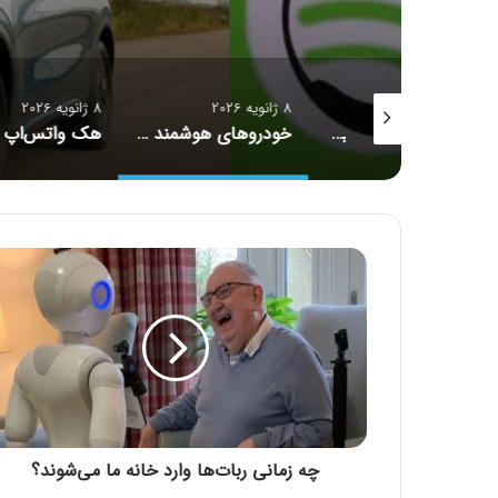
8 ژانویه 2026
8 ژانویه 2026
ادعای جنجالی آرشیو آنا: گردآوری کامل کتابخانه موسیقی اسپاتیفای
خودروهای هوشمند چینی؛ از ابزار حمل‌ونقل تا جاسوس‌های سیار
چ
ه
ز
م
ا
ن
ی
ر
ب
چه زمانی ربات‌ها وارد خانه ما می‌شوند؟
ا
ت‌