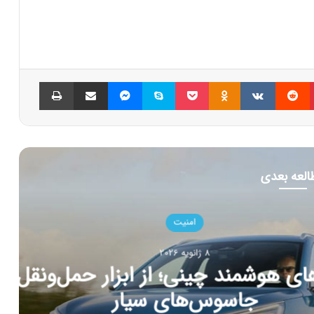
پینتریست
Reddit
VKontakte
Odnoklassniki
پاکت
اسکایپ
مسنجر
اشتراک گذاری با ایمیل
چاپ
العه بعدی
امنیت
202
ی؛ از ابزار حمل‌ونقل تا
‌های سیار