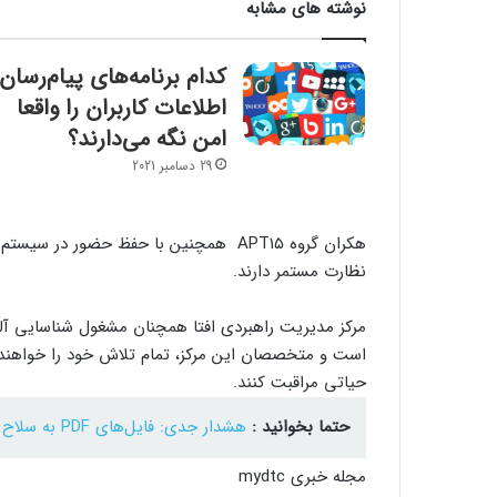
نوشته های مشابه
کدام برنامه‌های پیام‌رسان
اطلاعات کاربران را واقعا
امن نگه می‌دارند؟
29 دسامبر 2021
هکران گروه APT۱۵ همچنین با حفظ حضور د
نظارت مستمر دارند.
مرکز مدیریت راهبردی افتا همچنان مشغول شناسایی آل
است و متخصصان این مرکز، تمام تلاش خود را خواهند ک
حیاتی مراقبت کنند.
حتما بخوانید :
هشدار جدی: فایل‌های PDF به سلاح مخفی هکرها تبدیل شده‌اند
مجله خبری mydtc