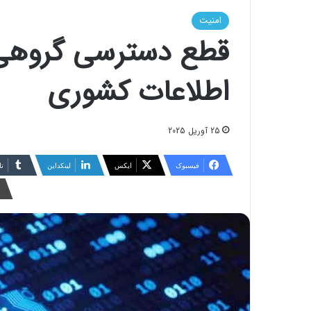
امنیت
قطع دسترسی گروهی
اطلاعات کشوری
25 آوریل 2025
فیسبوک
ایکس
لینکداین
تا