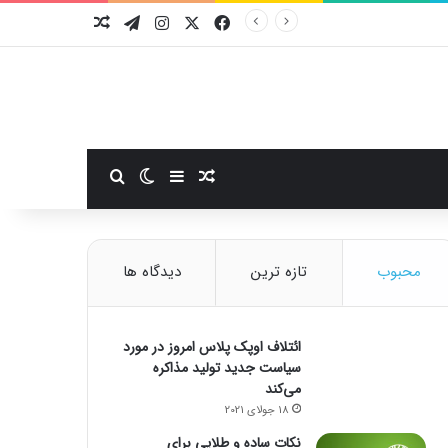
فیسبوک
ایکس
اینستاگرام
تلگرام
نوشته تصادفی
سایدبار
نوشته تصادفی
تغییر پوسته
جستجو برای
محبوب
تازه ترین
دیدگاه ها
ائتلاف اوپک پلاس امروز در مورد
سیاست جدید تولید مذاکره
می‌کند
18 جولای 2021
نکات ساده و طلایی برای