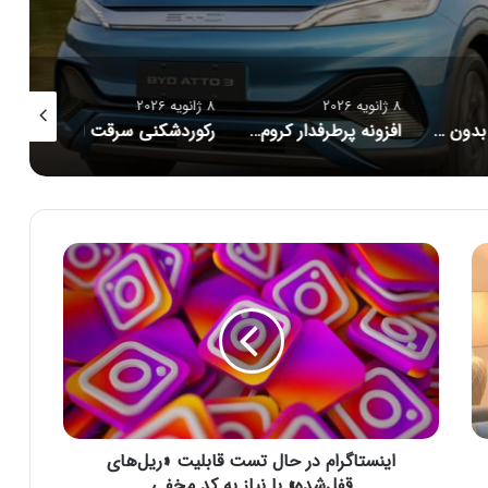
8 ژانویه 2026
8 ژانویه 2026
8 ژانویه 2026
هک واتس‌اپ بدون نفوذ؛ سوءاستفاده هکرها از یک قابلیت رسمی
افزونه پرطرفدار کروم متهم به جاسوسی از چت‌های هوش مصنوعی شد
رکوردشکنی سرقت ارز دیجیتال در سال ۲۰۲۵؛ هکرها بیش از ۲.۷ میلیارد دلار به سرقت بردند
ا
ی
ن
س
ت
ا
گ
ر
ا
اینستاگرام در حال تست قابلیت «ریل‌های
م
د
قفل‌شده» با نیاز به کد مخفی