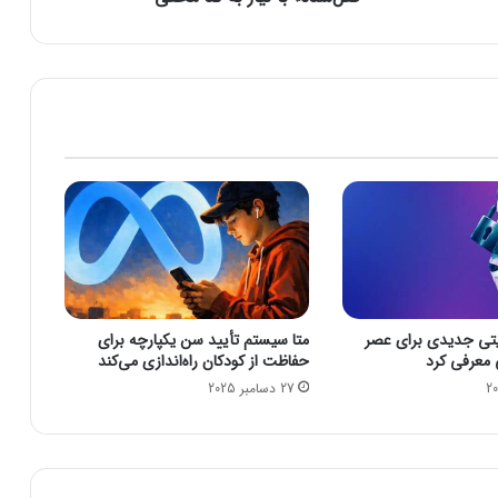
ر
ح
ا
ل
ت
س
ت
ق
ا
ب
ل
ی
ت
«
 امنیتی جدیدی برای عصر
متا سیستم تأیید سن یکپارچه برای
ر
عرفی کرد
حفاظت از کودکان راه‌اندازی می‌کند
ی
27 دسامبر 2025
ل‌
ه
ا
ی
ق