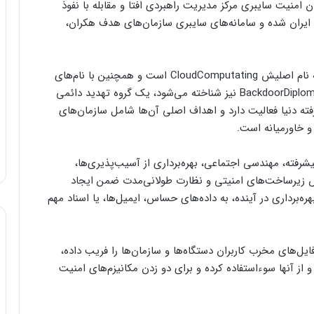
امنیت سایبری مرکز مدیریت راهبردی افتا و مقابله با نفوذ
ایران شده و سامانه‌های سایبری سازمان‌های هدف هکران،
به گزارش دیتاسنتر من از ایسنا، گروه‌ هکری APT۱۵ که نام اصلیش CloudComputating است و همچنین با نام‌های
دیگری همچون BackdoorDiplomacy,Vixen Panda,Ke۳Chang,NICKEL نیز شناخته می‌شود، یک گروه تهدید دائمی
 دنیا فعالیت دارد و اهداف اصلی آن‌ها شامل سازمان‌های
و خاورمیانه است.
رفته، مهندسی اجتماعی، بهره‌برداری از آسیب‌پذیری‌ها،
قض زیرساخت‌های امنیتی و نظارت طولانی‌مدت ضمن ایجاد
ه‌برداری در آینده، به داده‌های حساس، ایمیل‌ها، یا اسناد مهم
ی فایل‌های مخرب کاربران دستگاه‌ها و سازمان‌ها را فریب داده،
شناسایی و از آنها سوءاستفاده کرده و برای دو زدن مکانیزم‌های امنیت