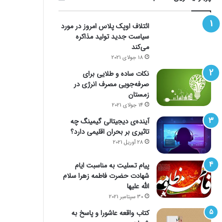
ائتلاف اوپک پلاس امروز در مورد
سیاست جدید تولید مذاکره
می‌کند
18 جولای 2021
نکات ساده و طلایی برای
صرفه‌جویی مصرف انرژی در
زمستان
14 جولای 2021
آینده‌ی دیجیتالی گیمینگ چه
تاثیری بر بحران اقلیمی دارد؟
28 آوریل 2021
پیام تسلیت به مناسبت ایام
شهادت حضرت فاطمه زهرا سلام
الله علیها
30 سپتامبر 2021
کتاب واقعه عاشورا و پاسخ به