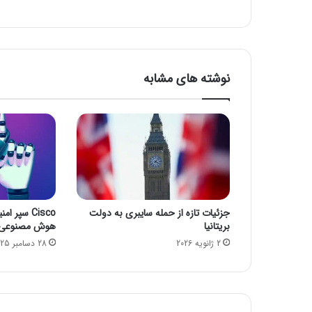
ه
ا
و
ا
ر
نوشته های مشابه
د
خ
ا
ن
ه
م
ا
م
ی‌
جزئیات تازه از حمله سایبری به دولت
Cisco سپر
ش
بریتانیا
هوش مصنوعی م
و
2 ژانویه 2026
28 دسامبر 2025
ن
د
؟