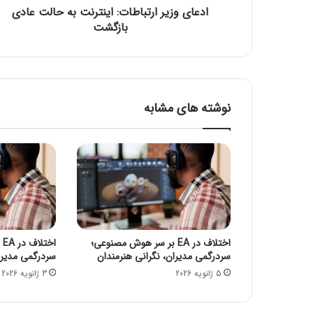
ادعای وزیر ارتباطات: اینترنت به حالت عادی
ا
ر
بازگشت
ت
ب
ا
ط
ا
نوشته های مشابه
ت
:
ا
ی
ن
ت
ر
ن
ت
اختلاف در EA بر سر هوش مصنوعی؛
ا
ب
سردرگمی مدیران، نگرانی هنرمندان
سردرگمی مدیرا
ه
5 ژانویه 2026
3 ژانویه 2026
ح
ا
ل