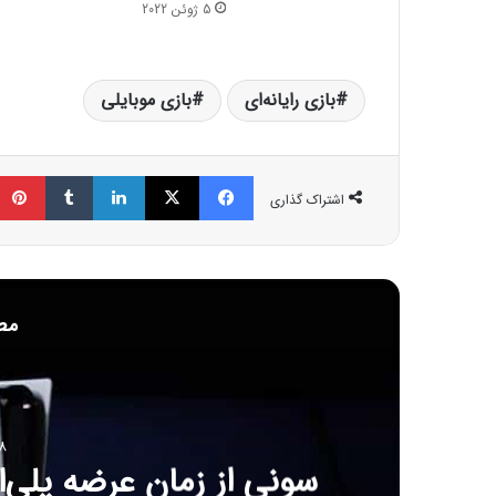
5 ژوئن 2022
بازی رایانه‌ای
بازی موبایلی
فیسبوک
ایکس
لینکداین
تامبلر
اشتراک گذاری
مط
8 ژانویه 6