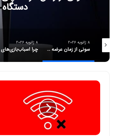
دستگاه 
8 ژانویه 2026
8 ژانویه 2026
مایکروسافت به دنبال ایجاد اکوسیستم جهانی بازی با ایکس‌باکس باز و مبتنی بر ویندوز
سونی از زمان عرضه پلی‌استیشن ۵ تعداد ۸۴.۲ میلیون دستگاه فروخته است
ا
د
ع
ا
ی
و
ز
ی
ر