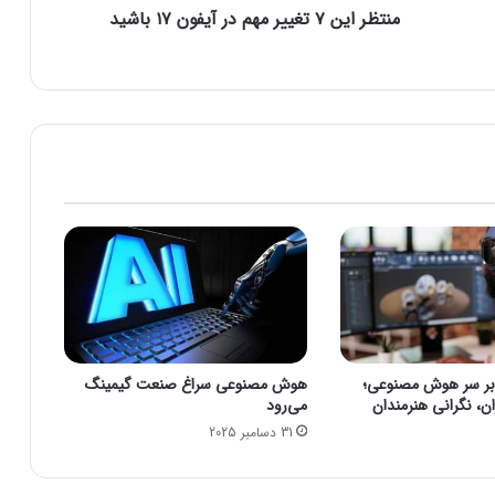
منتظر این ۷ تغییر مهم در آیفون ۱۷ باشید
ت
غ
ی
ی
ر
م
ه
م
د
ر
آ
ی
ف
و
ن
۱
ختلاف در EA بر سر هوش مصنوعی؛
هوش مصنوعی سراغ صنعت گیمینگ
۷
ن، نگرانی هنرمندان
می‌رود
ب
31 دسامبر 2025
ا
ش
ی