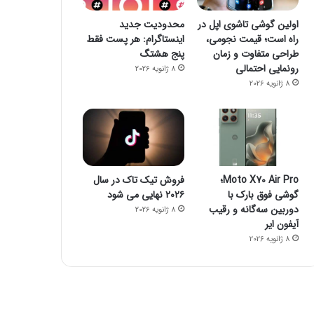
اولین گوشی تاشوی اپل در
محدودیت جدید
راه است؛ قیمت نجومی،
اینستاگرام: هر پست فقط
طراحی متفاوت و زمان
پنج هشتگ
رونمایی احتمالی
8 ژانویه 2026
8 ژانویه 2026
Moto X70 Air Pro؛
فروش تیک تاک در سال
گوشی فوق بارک با
۲۰۲۶ نهایی می شود
دوربین سه‌گانه و رقیب
8 ژانویه 2026
آیفون ایر
8 ژانویه 2026
بازی
8 ژانویه 2026
چرا اسباب‌بازی‌های مجهز به هوش