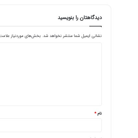
ت
ع
ا
دیدگاهتان را بنویسید
د
ی
ب
نشانی ایمیل شما منتشر نخواهد شد.
بخش‌های موردنیاز علامت‌
ا
د
ز
گ
ی
ش
د
ت
گ
ا
ه
*
نام
*