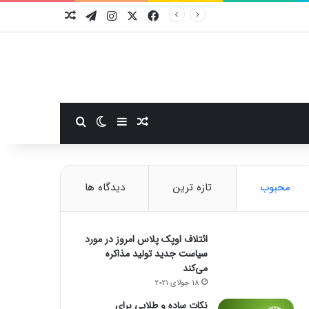
فیسبوک
ایکس
اینستاگرام
تلگرام
نوشته تصادفی
سایدبار
نوشته تصادفی
تغییر پوسته
جستجو برای
محبوب
تازه ترین
دیدگاه ها
ائتلاف اوپک پلاس امروز در مورد
سیاست جدید تولید مذاکره
می‌کند
18 جولای 2021
نکات ساده و طلایی برای