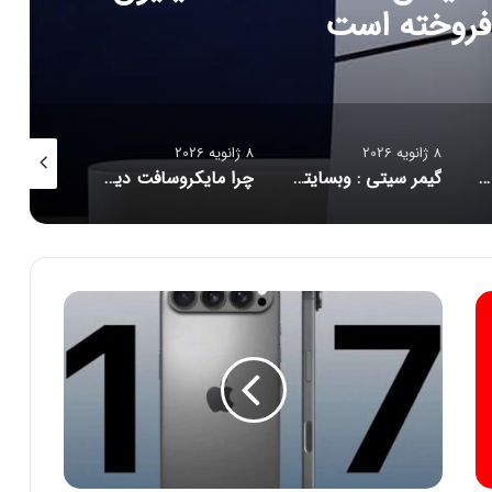
فروخته است
8 ژانویه 2026
8 ژانویه 2026
8 ژانویه 2026
چرا اسباب‌بازی‌های مجهز به هوش مصنوعی می‌توانند برای کودکان خطرناک باشند؟
گیمر سیتی : وبسایتی که خرید از کلش اف کلنز را اقساطی کرد!
چرا مایکروسافت دیگر نمی‌خواهد برنده جنگ کنسول‌ها باشد؟
م
ن
ت
ظ
ر
ا
ی
ن
۷