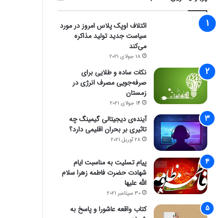
ائتلاف اوپک پلاس امروز در مورد
سیاست جدید تولید مذاکره
می‌کند
18 جولای 2021
نکات ساده و طلایی برای
صرفه‌جویی مصرف انرژی در
زمستان
14 جولای 2021
آینده‌ی دیجیتالی گیمینگ چه
تاثیری بر بحران اقلیمی دارد؟
28 آوریل 2021
پیام تسلیت به مناسبت ایام
شهادت حضرت فاطمه زهرا سلام
الله علیها
30 سپتامبر 2021
کتاب واقعه عاشورا و پاسخ به