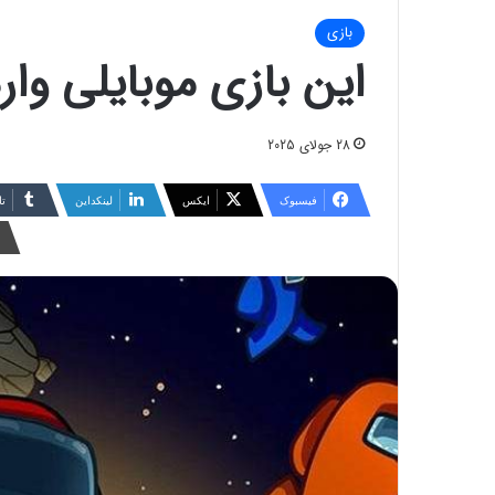
بازی
این بازی موبایلی وارد
28 جولای 2025
فیسبوک
ایکس
لینکداین
تا