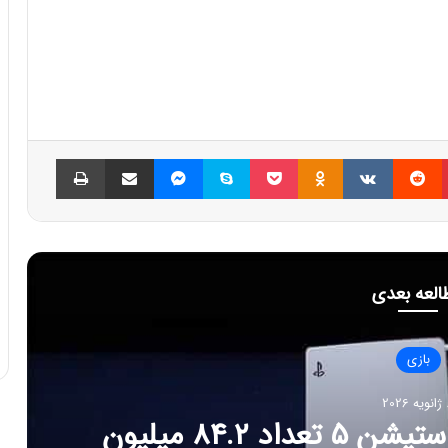
پینتریست
Reddit
VKontakte
Odnoklassniki
پاکت
اسکایپ
مسنجر
اشتراک گذاری با ایمیل
چاپ
العه بعدی
بازی
202
سونی از زمان عرضه پلی‌استیشن ۵ تعداد ۸۴.۲ میلیون