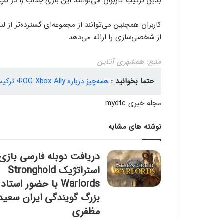
بدین ترتیب کاربران می‌توانند این بازی جذاب را در لپ‌
کاربران همچنین می‌توانند از مجموعه‌ای گسترده‌تر از ل
از شخصی‌سازی را ارائه می‌دهد.
منبع: همشهری آنلاین
حتما بخوانید :
همه‌چیز درباره ROG Xbox Ally؛ ترکیب قدرت ویندوز و ایکس‌باکس برای گیمینگ دستی
مجله خبری mydtc
نوشته های مشابه
دریافت دوبله فارسی بازی
استراتژیک Stronghold
Warlords با حضور استاد
بزرگ گویندگی ایران سعید
مظفری