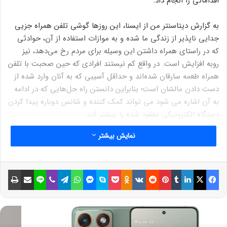
اقداماتی را انجام داد.
به گزارش دیتاسنتر من از ایسنا، این روزها گوشی تلفن همراه جزیی
جدایی ناپذیر از زندگی ما شده و به موازات استفاده از آن، حوادثی
که در راستای همراه داشتن این وسیله برای مردم رخ می‌دهد، نیز
روبه افزایش است. در واقع کم نیستند افرادی که حین صحبت با تلفن
همراه طعمه سارقان شده‌اند و حداقل آسیبی که به آنان وارد شده از
دست دادن مالشان است؛ بنابراین دانستن راه حل‌هایی که در ادامه
به آن اشاره می شود می تواند کمک کننده و شانس دوباره پیدا کردن
دستگاه الکترونیکی مفقود شده را بیشتر کند.
نمایش بیشتر
در ابتدا باید گفت اگر گرفتار این موضوع شدید باید بدانید که
گوشی‌های هوشمند خود راهکارهایی را برای یافتن گوشی گم شده و
به سرقت رفته برای صاحبان آن‌ها در نظر گرفته است. در شرایطی که
فیسبوک
ایکس
لینکداین
تامبلر
پینتریست
Reddit
VKontakte
Odnoklassniki
پاکت
اسکایپ
مسنجر
واتس آپ
تلگرام
وایبر
لاین
اشتراک گذاری با ایمیل
چاپ
گوشی مفقود یا به سرقت رفته باشد دو راه حل کلی برای یافتن مکان
فعلی آن وجود دارد که می‌توان به GPS و استفاده از اینترنت اشاره
کرد.