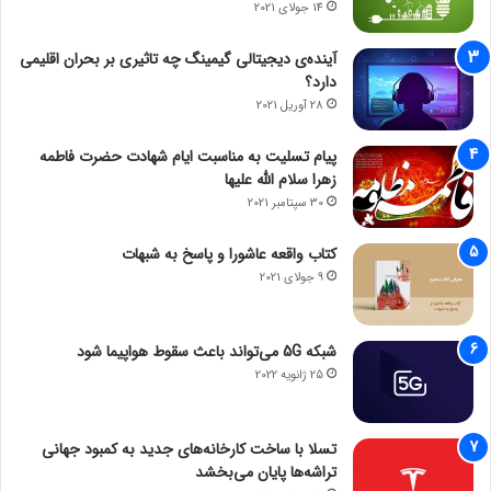
14 جولای 2021
زمانی می تواند موثر باید که گوشی از زمان مفقودی یا به سرقت رفته
تا زمان برای اقدام به ردیابی خاموش نشده باشد چون درآن شرایط تا
آینده‌ی دیجیتالی گیمینگ چه تاثیری بر بحران اقلیمی
زمانی که گوشی باردیگر روشن شود، امکان ردیابی وجود ندارد.
دارد؟
28 آوریل 2021
حتما بخوانید :
آموزش: چگونه برنامه‌ها را در گوشی‌های
اندرویدی مخفی کنیم؟
پیام تسلیت به مناسبت ایام شهادت حضرت فاطمه
زهرا سلام الله علیها
مجله خبری mydtc
30 سپتامبر 2021
کتاب واقعه عاشورا و پاسخ به شبهات
9 جولای 2021
شبکه 5G می‌تواند باعث سقوط هواپیما شود
25 ژانویه 2022
تسلا با ساخت کارخانه‌های جدید به کمبود جهانی
تراشه‌ها پایان می‌بخشد