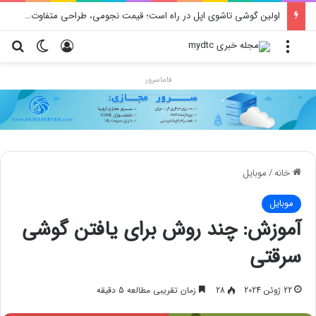
اولین گوشی تاشوی اپل در راه است؛ قیمت نجومی، طراحی متفاوت و زمان رونمایی احتمالی
منو
ورود
تغییر پو
جس
فاماسرور
خانه
/
موبایل
موبایل
آموزش: چند روش برای یافتن گوشی
سرقتی
22 ژوئن 2024
28
زمان تقریبی مطالعه 5 دقیقه