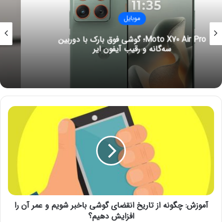
استفاده از اکانت گوگل یکی دیگر از روش‌ها است و برای اینکه بعدا
بتوان از قابلیت Android Device Manager که یکی از قابلیت‌های
موبایل
کاربردی گوگل است، استفاده کرد، حتما باید یک‌بار از گوشی اندرویدی
خود وارد اکانت جی‌میل خود شوید؛ در صورتی که گوشی شما گم
افزایش ۲۰ درصدی قیمت گوشی‌های هوشمند و
رایانه‌ها در ۲۰۲۶
شده باشد، می‌توانید با وارد کردن اطلاعات اکانت خود، مکان فعلی
گوشی خود را شناسایی کنید.
نوشته های مشابه
آ
شیائومی با همکاری لایکا گوشی
م
می‌سازد
و
ز
6 ژوئن 2022
ش
:
آموزش: ترفند‌های کاربردی برای آزاد
چ
کردن فضای حافظه گوشی‌های
گ
آیفون
و
آموزش: چگونه از تاریخ انقضای گوشی باخبر شویم و عمر آن را
ن
6 ژوئن 2022
ه
افزایش دهیم؟