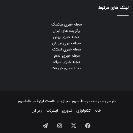
لینک های مرتبط
مجله خبری بیکینگ
برگزیده های ایران
مجله خبری یولن
مجله خبری نیوزلن
مجله خبری لستک
مجله خبری gsxr
مجله خبری سیلاد
مجله خبری دریافت
طراحی و توسعه توسط
سرور مجازی
و
هاست لینوکس
فاماسرور
خانه
تکنولوژی
فناوری
اینترنت
رمز ارز
فیسبوک
ایکس
اینستاگرام
تلگرام