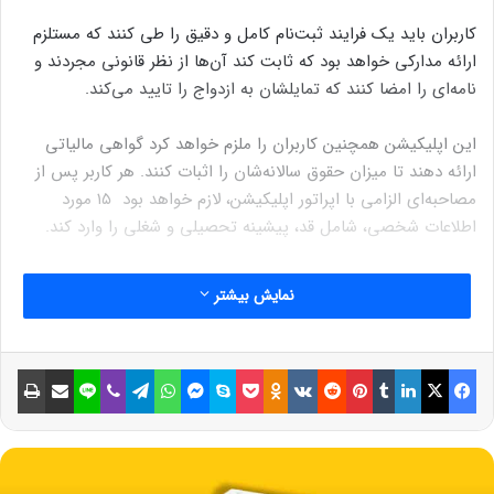
کاربران باید یک فرایند ثبت‌نام کامل و دقیق را طی کنند که مستلزم
ارائه مدارکی خواهد بود که ثابت کند آن‌ها از نظر قانونی مجردند و
نامه‌ای را امضا کنند که تمایلشان به ازدواج را تایید می‌کند.
این اپلیکیشن همچنین کاربران را ملزم خواهد کرد گواهی مالیاتی
ارائه دهند تا میزان حقوق سالانه‌شان را اثبات کنند. هر کاربر پس از
مصاحبه‌ای الزامی با اپراتور اپلیکیشن، لازم خواهد بود ۱۵ مورد
اطلاعات شخصی، شامل قد، پیشینه تحصیلی و شغلی را وارد کند.
راه‌اندازی اپلیکیشن‌های همسریابی با طرح ابتکاری دولتی اتفاق
نمایش بیشتر
نادری است، اما گزارش‌ها حاکی از آن است که مدیریت این شهر در
بودجه سال مالی ۲۰۲۳ مبلغ ۲۰۰ میلیون ین (۱ میلیون پوند) و برای
سال مالی ۲۰۲۴ مبلغ ۳۰۰ میلیون ین (۱.۵ میلیون پوند) به ترویج
فیسبوک
ایکس
لینکداین
تامبلر
پینتریست
Reddit
VKontakte
Odnoklassniki
پاکت
اسکایپ
مسنجر
واتس آپ
تلگرام
وایبر
لاین
اشتراک گذاری با ایمیل
چاپ
ازدواج از طریق اپلیکیشن‌ها و سایر پروژه‌ها اختصاص داده است.
نوشته های مشابه