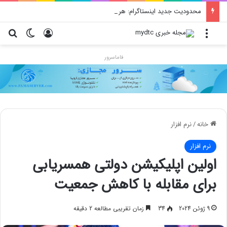
محدودیت جدید اینستاگرام: هر پست فقط پنج هشتگ
منو
ورود
تغییر پو
جس
فاماسرور
خانه
/
نرم افزار
نرم افزار
اولین اپلیکیشن دولتی همسریابی
برای مقابله با کاهش جمعیت
9 ژوئن 2024
34
زمان تقریبی مطالعه 2 دقیقه