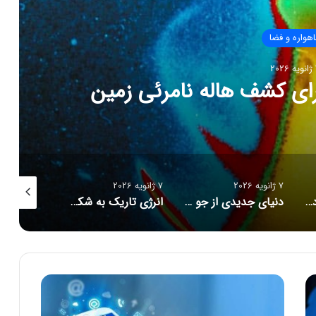
هواره و فضا
20
ای کشف هاله نامرئی زمین
7 ژانویه 2026
7 ژانویه 2026
7 ژانویه 2026
تلسکوپ جیمز وب دورترین ابرنواختر تاریخ را شناسایی کرد
دنیای جدیدی از جو مریخ پیش روی دانشمندان است
انرژی تاریک به شکل مرموزی در حال تغییر است
آ
م
و