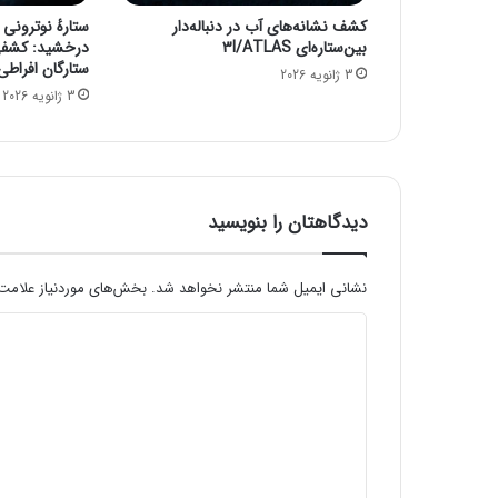
ی
کشف نشانه‌های آب در دنباله‌دار
ن
بین‌ستاره‌ای 3I/ATLAS
درخشید: کشفی 
ز
ستارگان افراطی
3 ژانویه 2026
د
3 ژانویه 2026
ی
ک
ا
ن
ر
ا
دیدگاهتان را بنویسید
ب
ا
خ
نشانی ایمیل شما منتشر نخواهد شد.
بخش‌های موردنیاز علامت‌
ط
د
ر
«
ی
ش
د
ب
ح‌
گ
ز
ا
د
ه