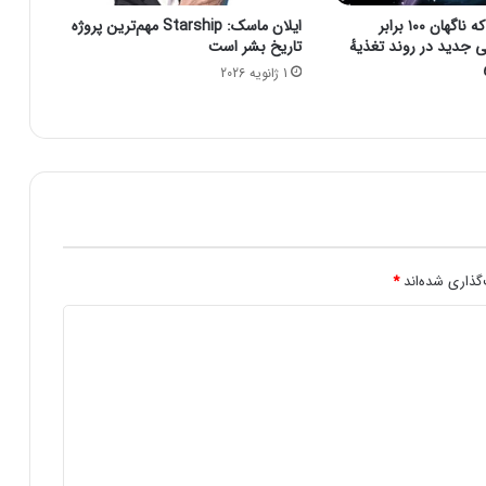
ج
ستارهٔ نوترونی که ناگهان ۱۰۰ برابر
ایلان ماسک: Starship مهم‌ترین پروژه
م
جدید در روند تغذیهٔ
تاریخ بشر است
ا
1 ژانویه 2026
ی
ن
ت
ر
ن
ت‌
گذاری شده‌اند
*