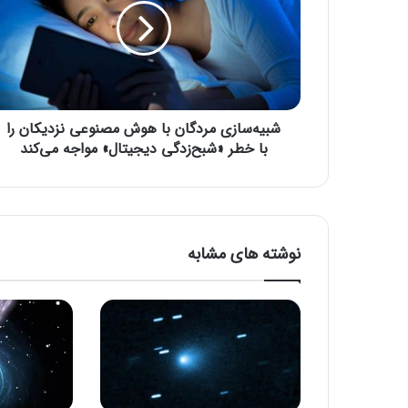
ه‌
س
ا
ز
ی
م
شبیه‌سازی مردگان با هوش مصنوعی نزدیکان را
ر
د
با خطر «شبح‌زدگی دیجیتال» مواجه می‌کند
گ
ا
ن
ب
ا
نوشته های مشابه
ه
و
ش
م
ص
ن
و
ع