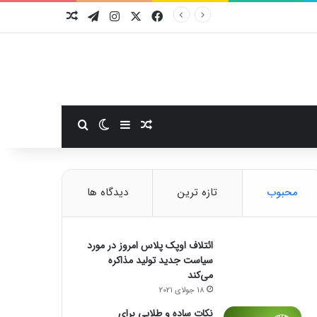
فیسبوک
ایکس
اینستاگرام
تلگرام
نوشته تصادفی
سایدبار
نوشته تصادفی
تغییر پوسته
جستجو برای
محبوب
تازه ترین
دیدگاه ها
ائتلاف اوپک پلاس امروز در مورد
سیاست جدید تولید مذاکره
می‌کند
18 جولای 2021
نکات ساده و طلایی برای