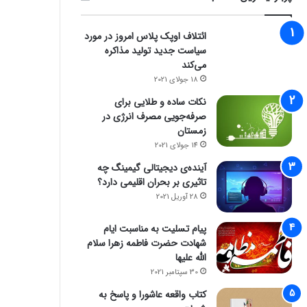
ائتلاف اوپک پلاس امروز در مورد
سیاست جدید تولید مذاکره
می‌کند
18 جولای 2021
نکات ساده و طلایی برای
صرفه‌جویی مصرف انرژی در
زمستان
14 جولای 2021
آینده‌ی دیجیتالی گیمینگ چه
تاثیری بر بحران اقلیمی دارد؟
28 آوریل 2021
پیام تسلیت به مناسبت ایام
شهادت حضرت فاطمه زهرا سلام
الله علیها
30 سپتامبر 2021
کتاب واقعه عاشورا و پاسخ به