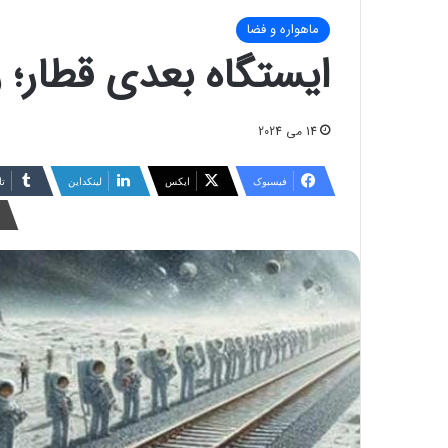
ماهواره و فضا
ایستگاه بعدی قطار؛ ر
14 می 2024
فیسبوک
ایکس
لینکداین
تا