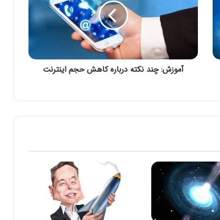
ز
ش
:
چ
ن
د
آموزش: چند نکته درباره کاهش حجم اینترنت‌
ن
ک
ت
ه
د
ر
ب
ا
ر
ه
ک
ا
ه
ش
ح