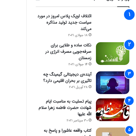
ائتلاف اوپک پلاس امروز در مورد
سیاست جدید تولید مذاکره
می‌کند
18 جولای 2021
نکات ساده و طلایی برای
صرفه‌جویی مصرف انرژی در
زمستان
14 جولای 2021
آینده‌ی دیجیتالی گیمینگ چه
تاثیری بر بحران اقلیمی دارد؟
28 آوریل 2021
پیام تسلیت به مناسبت ایام
شهادت حضرت فاطمه زهرا سلام
الله علیها
30 سپتامبر 2021
کتاب واقعه عاشورا و پاسخ به