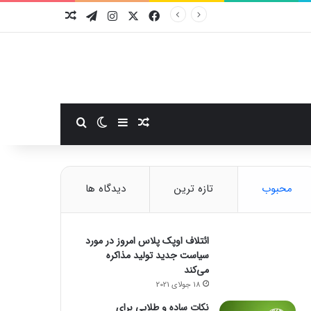
فیسبوک
ایکس
اینستاگرام
تلگرام
نوشته تصادفی
سایدبار
نوشته تصادفی
تغییر پوسته
جستجو برای
محبوب
تازه ترین
دیدگاه ها
ائتلاف اوپک پلاس امروز در مورد
سیاست جدید تولید مذاکره
می‌کند
18 جولای 2021
نکات ساده و طلایی برای