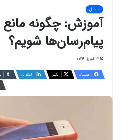
موبایل
آموزش: چگونه مانع 
پیام‌رسان‌ها شویم؟
22 آوریل 2024
فیسبوک
ایکس
لینکداین
تا