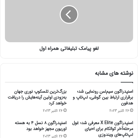
ی
و
ا
پ
ج
ی
ا
ا
ر
م
ه
ک
و
ت
ی
لغو پیامک تبلیغاتی همراه اول
ب
ل
ل
ا
ی
و
غ
نوشته های مشابه
س
ا
و
ت
ئ
ی
اسنپدراگون سیم‌لس رونمایی شد؛
بزرگ‌ترین تلسکوپ نوری جهان
ی
ه
برقراری ارتباط بین گوشی، لپ‌تاپ و
به‌زودی اولین آینه‌هایش را دریافت
ت
م
هدفون
خواهد کرد
ر
26 اکتبر 2023
26 اکتبر 2023
ا
ه
اسنپدراگون X Elite معرفی شد؛ غول
اسنپدراگون ۸ نسل ۴ به هسته
ا
مرحله‌آخر کوالکام برای احیای
اوریون مجهز خواهد بود
و
لپ‌تاپ‌های ویندوزی
26 اکتبر 2023