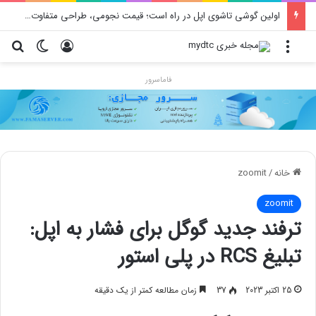
اولین گوشی تاشوی اپل در راه است؛ قیمت نجومی، طراحی متفاوت و زمان رونمایی احتمالی
منو
ورود
تغییر پو
جس
فاماسرور
خانه
/
zoomit
zoomit
ترفند جدید گوگل برای فشار به اپل:
تبلیغ RCS در پلی استور
25 اکتبر 2023
37
زمان مطالعه کمتر از یک دقیقه