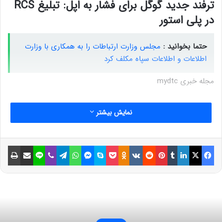
ترفند جدید گوگل برای فشار به اپل: تبلیغ RCS
در پلی استور
حتما بخوانید :
مجلس وزارت ارتباطات را به همکاری با وزارت
اطلاعات و اطلاعات سپاه مکلف کرد
مجله خبری mydtc
نمایش بیشتر
فیسبوک
ایکس
لینکداین
تامبلر
پینتریست
Reddit
VKontakte
Odnoklassniki
پاکت
اسکایپ
مسنجر
واتس آپ
تلگرام
وایبر
لاین
اشتراک گذاری با ایمیل
چاپ
zoomit