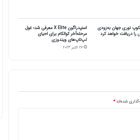
خ
ط
ر
ح
کوپ نوری جهان به‌زودی
اسنپدراگون X Elite معرفی شد؛ غول
م
ش را دریافت خواهد کرد
مرحله‌آخر کوالکام برای احیای
ل
لپ‌تاپ‌های ویندوزی
ه
26 اکتبر 2023
ق
ل
ب
ی
ر
ا
ک
ا
گذاری شده‌اند
*
ه
ش
د
ه
ی
د