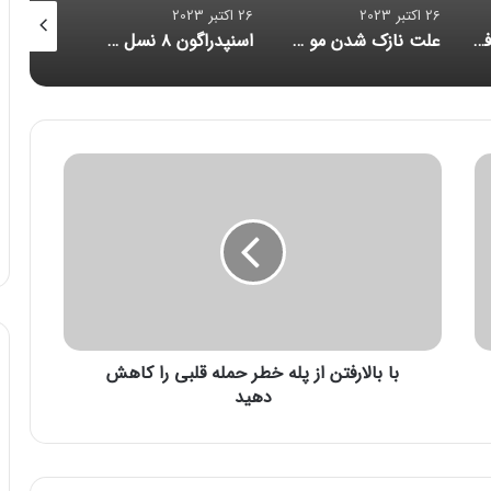
26 اکتبر 2023
26 اکتبر 2023
26 اکتبر 2023
مدیرعامل مایکروسافت: خروج از بازار موبایل «اشتباهی استراتژیک» بود
علت نازک‌ شدن مو چیست و چگونه می‌توان آن را متوقف کرد؟
اسنپدراگون ۸ نسل ۳ با تمرکز بر هوش مصنوعی رونمایی شد؛ زنگ خطر برای آیفون
ب
ا
ب
ا
ل
ا
ر
ف
ت
با بالارفتن از پله خطر حمله قلبی را کاهش
ن
ا
دهید
ز
پ
ل
ه