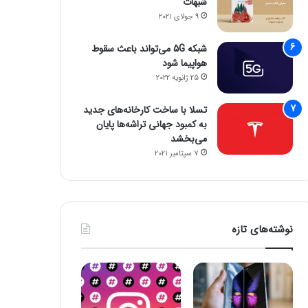
شبهات
26 اکتبر 2023
26 اکتبر 2023
9 جولای 2021
مراسم Scray Fast اپل روی مک‌بوک پرو M3 متمرکز خواهد بود
آسان ترین روش راه اندازی ویندوز 11 بدون اینترنت
با کمک این ابزار هوش مصنوعی هر متنی را به فایل صوتی تبدیل کنید
شبکه 5G می‌تواند باعث سقوط
هواپیما شود
25 ژانویه 2022
تسلا با ساخت کارخانه‌های جدید
به کمبود جهانی تراشه‌ها پایان
می‌بخشد
7 سپتامبر 2021
نوشته‌های تازه