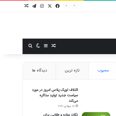
فیسبوک
ایکس
اینستاگرام
تلگرام
نوشته تصادفی
سایدبار
نوشته تصادفی
تغییر پوسته
جستجو برای
محبوب
تازه ترین
دیدگاه ها
ائتلاف اوپک پلاس امروز در مورد
سیاست جدید تولید مذاکره
می‌کند
18 جولای 2021
نکات ساده و طلایی برای