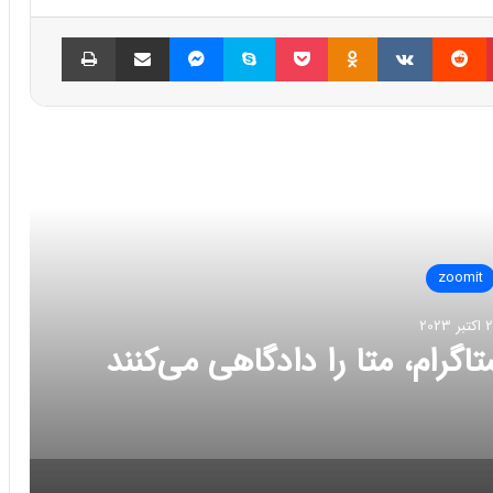
پینتریست
Reddit
VKontakte
Odnoklassniki
پاکت
اسکایپ
مسنجر
اشتراک گذاری با ایمیل
چاپ
العه بعدی
zoomit
ر 2023
تاگرام، متا را دادگاهی می‌کنند