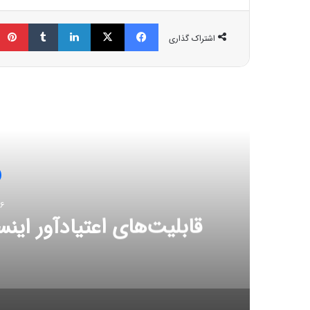
فیسبوک
ایکس
لینکداین
تامبلر
اشتراک گذاری
مط
26 اکتب
قابلیت‌های اعتیادآور اینس