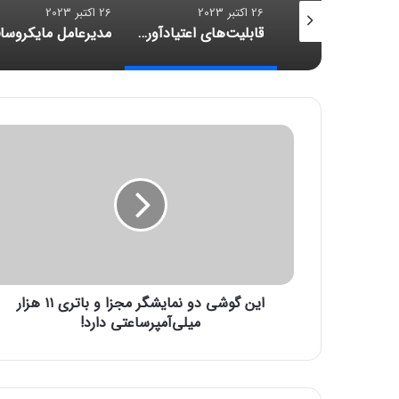
26 اکتبر 2023
26 اکتبر 2023
بررسی اپل واچ اولترا ۲؛ قلبی نو در کالبدی تکراری
قابلیت‌های اعتیادآور اینستاگرام، متا را دادگاهی می‌کنند
ا
ی
ن
گ
و
ش
ی
د
و
این گوشی دو نمایشگر مجزا و باتری ۱۱ هزار
ن
م
میلی‌آمپرساعتی دارد!
ا
ی
ش
گ