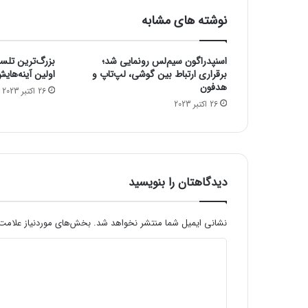
ر
نوشته های مشابه
م
ج
ز
اسنپدراگون سیم‌لس رونمایی شد؛
بزرگ‌ترین تلس
ا
برقراری ارتباط بین گوشی، لپ‌تاپ و
اولین آینه‌های
و
هدفون
26 اکتبر 2023
ب
26 اکتبر 2023
ا
ت
ر
ی
۱
دیدگاهتان را بنویسید
۱
ه
ز
نشانی ایمیل شما منتشر نخواهد شد.
بخش‌های موردنیاز علامت‌
ا
ر
د
م
ی
ی
ل
د
ی‌