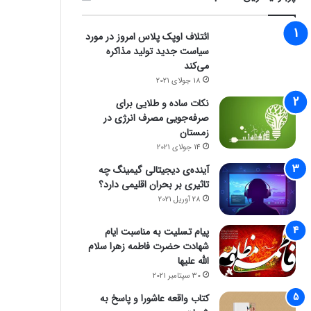
ائتلاف اوپک پلاس امروز در مورد
سیاست جدید تولید مذاکره
می‌کند
18 جولای 2021
نکات ساده و طلایی برای
صرفه‌جویی مصرف انرژی در
زمستان
14 جولای 2021
zoomit
آینده‌ی دیجیتالی گیمینگ چه
تاثیری بر بحران اقلیمی دارد؟
26 اکتبر 2023
28 آوریل 2021
مدیرعامل مایکروسافت: خروج از باز
پیام تسلیت به مناسبت ایام
استراتژیک» بود
شهادت حضرت فاطمه زهرا سلام
الله علیها
30 سپتامبر 2021
کتاب واقعه عاشورا و پاسخ به