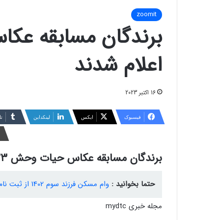
zoomit
اعلام شدند
16 اکتبر 2023
فیسبوک
ایکس
لینکداین
تا
برندگان مسابقه عکاس حیات وحش ۲۰۲۳ اعلام شدند
حتما بخوانید :
وام مسکن فرزند سوم 1402 از ثبت نام تا شرایط دریافت
مجله خبری mydtc