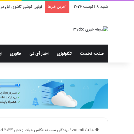
شنبه, 8 آگوست 2026
اولین گوشی تاشوی اپل در 
آخرین خبرها
صفحه نخست
تکنولوژی
اخبار آی تی
فناوری
ا
خانه
/
zoomit
/
برندگان مسابقه عکاس حیات وحش ۲۰۲۳ اعلام شدند