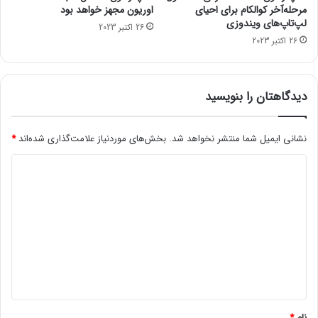
ا
ا
مرحله‌آخر کوالکام برای احیای
اوریون مجهز خواهد بود
ن
ا
لپ‌تاپ‌های ویندوزی
26 اکتبر 2023
ر
ز
26 اکتبر 2023
ا
س
ب
ا
ا
م
ر
س
دیدگاهتان را بنویسید
ی
و
ک‌
ن
ت
گ
نشانی ایمیل شما منتشر نخواهد شد.
بخش‌های موردنیاز علامت‌گذاری شده‌اند
*
ر
ب
د
م
خ
ی‌
ر
ی
ک
د
د
ن
،
د
ن
گ
ه
ا
ک
و
ه
ا
*
ل
ک
نام
*