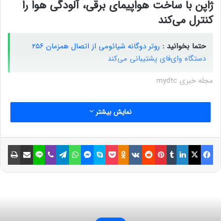
ژاپن با ساخت هواپیمای برقی، آلودگی هوا را
کنترل می‌کند
حتما بخوانید :
روتر دوگانه شیائومی از اتصال همزمان ۲۵۶
دستگاه وای‌فای پشتیبانی می‌کند
مجله خبری mydtc
نمایش بیشتر
فیسبوک
ایکس
لینکداین
تامبلر
پینتریست
Reddit
VKontakte
Odnoklassniki
پاکت
اسکایپ
مسنجر
واتس آپ
تلگرام
وایبر
لاین
اشتراک گذاری با ایمیل
چاپ
zoomit