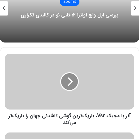
قابلیت‌های اعتیادآور اینستاگرام، متا را دادگاهی
می‌کنند
آ
ن
ر
ب
ا
م
ج
ی
ک
آنر با مجیک Vs2، باریک‌ترین گوشی تاشدنی جهان را باریک‌تر
V
s
می‌کند
2
،
ا