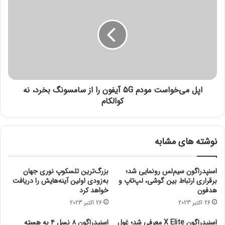
ب
پ
ا
ل
ر
م
ی
ی‌
ک‌
خ
ت
و
ر
ا
ی
س
ن
اپل می‌خواست مودم 5G آیفون را از سامسونگ بخرد، نه
ت
گ
م
کوالکام
و
و
ش
د
ی
م
نوشته های مشابه
ت
5
ا
G
ش
آ
اسنپدراگون سیم‌لس رونمایی شد؛
بزرگ‌ترین تلسکوپ نوری جهان
د
ی
برقراری ارتباط بین گوشی، لپ‌تاپ و
به‌زودی اولین آینه‌هایش را دریافت
ن
ف
هدفون
خواهد کرد
ی
و
26 اکتبر 2023
26 اکتبر 2023
ج
ن
ه
ر
اسنپدراگون X Elite معرفی شد؛ غول
اسنپدراگون ۸ نسل ۴ به هسته