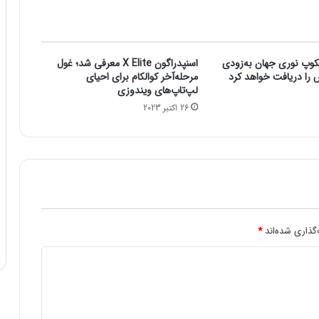
ت
پ
ر
د
کوپ نوری جهان به‌زودی
اسنپدراگون X Elite معرفی شد؛ غول
ا
ش را دریافت خواهد کرد
مرحله‌آخر کوالکام برای احیای
ز
لپ‌تاپ‌های ویندوزی
ن
26 اکتبر 2023
د
ه
ه
و
ش
م
ص
ن
گذاری شده‌اند
*
و
ع
ی
،
ر
ق