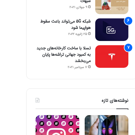
شبهات
26 اکتبر 2023
26 اکتبر 2023
9 جولای 2021
آسان ترین روش راه اندازی ویندوز 11 بدون اینترنت
با کمک این ابزار هوش مصنوعی هر متنی را به فایل صوتی تبدیل کنید
تراشه جدید کوالکام صدا را از طریق وای‌فای به هدفون بی‌سیم انتقال می‌دهد
شبکه 5G می‌تواند باعث سقوط
هواپیما شود
25 ژانویه 2022
تسلا با ساخت کارخانه‌های جدید
به کمبود جهانی تراشه‌ها پایان
می‌بخشد
7 سپتامبر 2021
نوشته‌های تازه