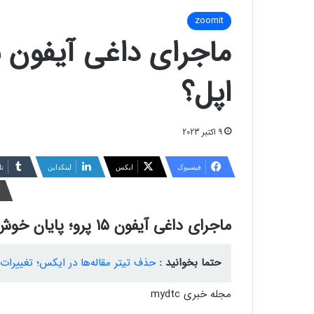
zoomit
اپل؟
9 اکتبر 2023
فیسبوک
ایکس
لینکداین
تا
ماجرای داغی آیفون ۱۵ پرو؛ پایان خوش برای اپل؟
حتما بخوانید :
حذف تیتر مقاله‌ها در ایکس؛ تغییرات 
مجله خبری mydtc