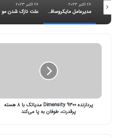
26 اکتبر 2023
26 اکتبر 2023
قابلیت‌های اعتیادآور اینستاگرام، متا را دادگاهی می‌کنند
مدیرعامل مایکروسافت: خروج از بازار موبایل «اشتباهی استراتژیک» بود
پ
ر
د
ا
ز
ن
د
ه
D
پردازنده Dimensity 9300 مدیاتک با ۸ هسته
i
m
پرقدرت، طوفان به پا می‌کند
e
n
s
i