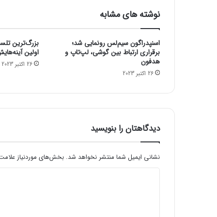
t
نوشته های مشابه
y
9
3
اسنپدراگون سیم‌لس رونمایی شد؛
بزرگ‌ترین تلس
0
برقراری ارتباط بین گوشی، لپ‌تاپ و
اولین آینه‌های
0
هدفون
26 اکتبر 2023
م
26 اکتبر 2023
د
ی
ا
ت
ک
دیدگاهتان را بنویسید
ب
ا
۸
نشانی ایمیل شما منتشر نخواهد شد.
بخش‌های موردنیاز علامت‌
ه
س
د
ت
ی
ه
پ
د
ر