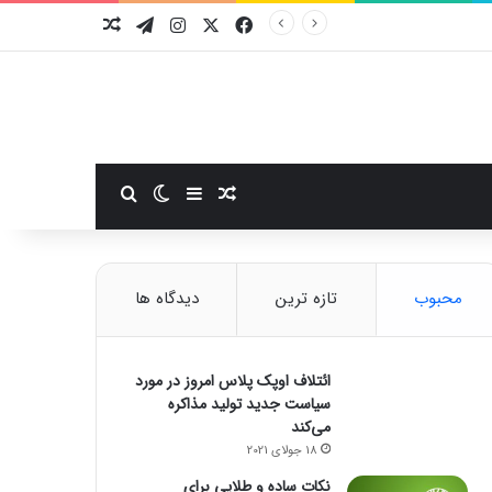
فیسبوک
ایکس
اینستاگرام
تلگرام
نوشته تصادفی
سایدبار
نوشته تصادفی
تغییر پوسته
جستجو برای
محبوب
تازه ترین
دیدگاه ها
ائتلاف اوپک پلاس امروز در مورد
سیاست جدید تولید مذاکره
می‌کند
18 جولای 2021
نکات ساده و طلایی برای