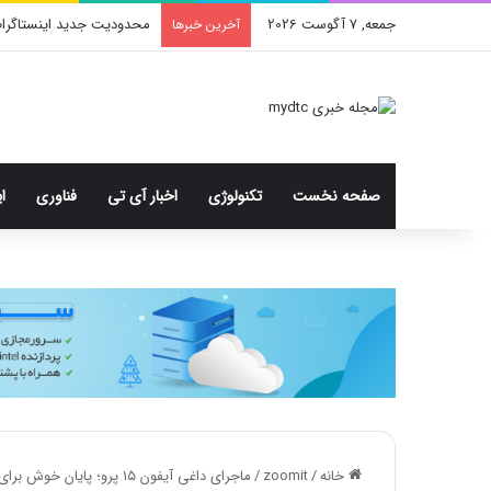
جمعه, 7 آگوست 2026
محدودیت جدید اینستاگرا
آخرین خبرها
صفحه نخست
تکنولوژی
اخبار آی تی
فناوری
ا
خانه
/
zoomit
/
ماجرای داغی آیفون ۱۵ پرو؛ پایان خوش برای اپل؟