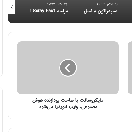
26 اکتبر 2023
26 اکتبر 2023
26 اکتبر 2023
علت نازک‌ شدن مو چیست و چگونه می‌توان آن را متوقف کرد؟
اسنپدراگون ۸ نسل ۳ با تمرکز بر هوش مصنوعی رونمایی شد؛ زنگ خطر برای آیفون
مراسم Scray Fast اپل روی مک‌بوک پرو M3 متمرکز خواهد بود
م
ا
ی
ک
ر
و
س
ا
ف
مایکروسافت با ساخت پردازنده هوش
ت
ب
مصنوعی، رقیب انویدیا می‌شود
ا
س
ا
خ