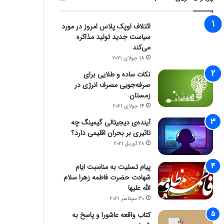
ائتلاف اوپک پلاس امروز در مورد
سیاست جدید تولید مذاکره
می‌کند
18 جولای 2021
نکات ساده و طلایی برای
صرفه‌جویی مصرف انرژی در
زمستان
14 جولای 2021
zoomit
آینده‌ی دیجیتالی گیمینگ چه
تاثیری بر بحران اقلیمی دارد؟
26 اکتبر 2023
28 آوریل 2021
علت نازک‌ شدن مو چیست و چگون
پیام تسلیت به مناسبت ایام
متوقف کرد؟
شهادت حضرت فاطمه زهرا سلام
الله علیها
30 سپتامبر 2021
کتاب واقعه عاشورا و پاسخ به