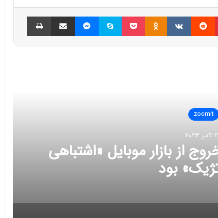
پینتریست
Reddit
VKontakte
Odnoklassniki
پاکت
اسکایپ
مسنجر
اشتراک گذاری با ایمیل
چاپ
العه بعدی
zoomit
ر 2023
وج از بازار موبایل «اشتباهی
تژیک» بود