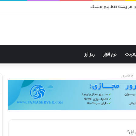
م: هر پست فقط پنج هشتگ
ینترنت
نرم افزار
رمز ارز
فاماسرور