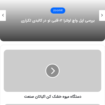
zoomit
قابلیت‌های اعتیادآور اینستاگرام، متا را دادگاهی
می‌کنند
د
س
ت
گ
ا
ه
م
ی
و
دستگاه میوه خشک کن اکباتان صنعت
ه
خ