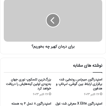
ش
ب
ک
ر
ک
ا
ن
ی
ا
د
ک
ر
ب
م
ا
ا
ت
ن
ا
برای درمان کهیر چه بخوریم؟
ک
ن
ه
ص
ی
ن
ر
نوشته های مشابه
ع
چ
ت
ه
ب
اسنپدراگون سیم‌لس رونمایی شد؛
بزرگ‌ترین تلسکوپ نوری جهان
خ
برقراری ارتباط بین گوشی، لپ‌تاپ و
به‌زودی اولین آینه‌هایش را دریافت
و
هدفون
خواهد کرد
ر
26 اکتبر 2023
26 اکتبر 2023
ی
م
اسنپدراگون X Elite معرفی شد؛ غول
اسنپدراگون ۸ نسل ۴ به هسته
؟