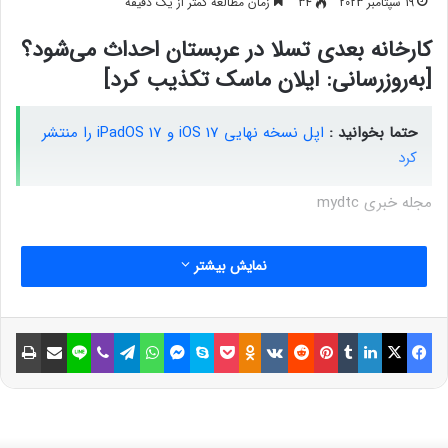
19 سپتامبر 2023
34
زمان مطالعه کمتر از یک دقیقه
کارخانه بعدی تسلا در عربستان احداث می‌شود؟
[به‌روزرسانی: ایلان ماسک تکذیب کرد]
حتما بخوانید :
اپل نسخه نهایی iOS 17 و iPadOS 17 را منتشر
کرد
مجله خبری mydtc
نمایش بیشتر
فیسبوک
ایکس
لینکداین
تامبلر
پینتریست
Reddit
VKontakte
Odnoklassniki
پاکت
اسکایپ
مسنجر
واتس آپ
تلگرام
وایبر
لاین
اشتراک گذاری با ایمیل
چاپ