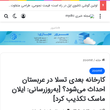
اولین گوشی تاشوی اپل در راه است؛ قیمت نجومی، طراحی متفاوت و زمان رونمایی احتمالی
منو
ورود
تغییر پو
جس
فاماسرور
خانه
/
zoomit
zoomit
کارخانه بعدی تسلا در عربستان
احداث می‌شود؟ [به‌روزرسانی: ایلان
ماسک تکذیب کرد]