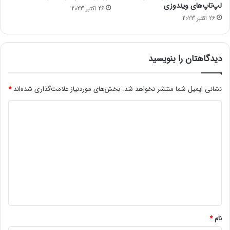
ی
م
لپ‌تاپ‌های ویندوزی
26 اکتبر 2023
ک
ی
26 اکتبر 2023
س
د
ب
ک
ا
ن
ک
ن
دیدگاهتان را بنویسید
س
د
و
ه
ا
ا
نشانی ایمیل شما منتشر نخواهد شد.
بخش‌های موردنیاز علامت‌گذاری شده‌اند
*
ن
س
د
خ
ت
و
ی
ا
د
ه
د
گ
ب
ا
و
د
ه
*
نام
*