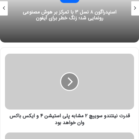
مراسم Scray Fast اپل روی مک‌بوک پرو M3 متمرکز
خواهد بود
ق
د
ر
ت
ن
ی
ن
ت
ن
قدرت نینتندو سوییچ ۲ مشابه پلی استیشن ۴ و ایکس باکس
د
و
وان خواهد بود
س
و
م