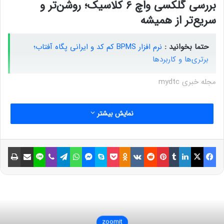
بررسی گلکسی واچ ۶ کلاسیک؛ روشن‌تر و
سریع‌تر از همیشه
حتما بخوانید :
نرم افزار BPMS کم کد و ایرانی پگاه آفتاب؛
برتری‌ها و کاربردها
مجله خبری mydtc
نمایش بیشتر
فیسبوک
ایکس
لینکداین
تامبلر
پینتریست
Reddit
VKontakte
Odnoklassniki
پاکت
اسکایپ
مسنجر
واتس آپ
تلگرام
وایبر
لاین
اشتراک گذاری با ایمیل
چاپ
zoomit