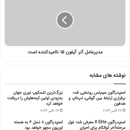
ی
د
ی
ی
چ
ر
۲
ع
م
ا
ش
م
ا
ل
ب
آ
ه
مدیرعامل آنر: آیفون ۱۵ ناامیدکننده است
ن
پ
ر
ل
:
ی
آ
نوشته های مشابه
ا
ی
س
ف
ت
و
اسنپدراگون سیم‌لس رونمایی شد؛
بزرگ‌ترین تلسکوپ نوری جهان
ی
ن
برقراری ارتباط بین گوشی، لپ‌تاپ و
به‌زودی اولین آینه‌هایش را دریافت
ش
۱
هدفون
خواهد کرد
ن
۵
26 اکتبر 2023
26 اکتبر 2023
۴
ن
و
ا
اسنپدراگون X Elite معرفی شد؛ غول
اسنپدراگون ۸ نسل ۴ به هسته
ا
ا
مرحله‌آخر کوالکام برای احیای
اوریون مجهز خواهد بود