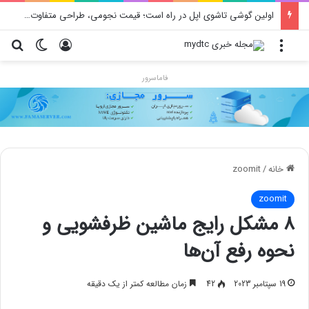
اولین گوشی تاشوی اپل در راه است؛ قیمت نجومی، طراحی متفاوت و زمان رونمایی احتمالی
منو
ورود
تغییر پو
جس
فاماسرور
خانه
/
zoomit
zoomit
۸ مشکل رایج ماشین ظرفشویی و
نحوه رفع آن‌ها
19 سپتامبر 2023
42
زمان مطالعه کمتر از یک دقیقه