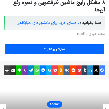
۸ مشکل رایج ماشین ظرفشویی و نحوه رفع
آن‌ها
حتما بخوانید :
راهنمای خرید برای دانشجوهای خوابگاهی
مجله خبری mydtc
نمایش بیشتر
فیسبوک
ایکس
لینکداین
تامبلر
پینتریست
Reddit
VKontakte
Odnoklassniki
پاکت
اسکایپ
مسنجر
واتس آپ
تلگرام
وایبر
لاین
اشتراک گذاری با ایمیل
چاپ
zoomit