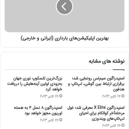
ش
ر
ی
ی
د
ن
س
ا
ت
پ
د
ل
و
بهترین اپلیکیشن‌های بارداری (ایرانی و خارجی)
ی
م
ک
ا
ی
ز
ش
نوشته های مشابه
ط
ن‌
ر
ه
ی
ا
اسنپدراگون سیم‌لس رونمایی شد؛
بزرگ‌ترین تلسکوپ نوری جهان
ق
ی
برقراری ارتباط بین گوشی، لپ‌تاپ و
به‌زودی اولین آینه‌هایش را دریافت
س
ب
هدفون
خواهد کرد
ا
ا
26 اکتبر 2023
26 اکتبر 2023
ی
ر
ت
د
اسنپدراگون X Elite معرفی شد؛ غول
اسنپدراگون ۸ نسل ۴ به هسته
ه
ا
مرحله‌آخر کوالکام برای احیای
اوریون مجهز خواهد بود
م
ر
لپ‌تاپ‌های ویندوزی
26 اکتبر 2023
ت
ی
26 اکتبر 2023
ا
(