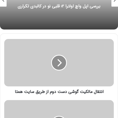
بررسی اپل واچ اولترا ۲؛ قلبی نو در کالبدی تکراری
ا
ن
ت
ق
ا
ل
م
ا
ل
انتقال مالکیت گوشی دست دوم از طریق سایت همتا
ک
ی
ت
ب
گ
ه
و
ت