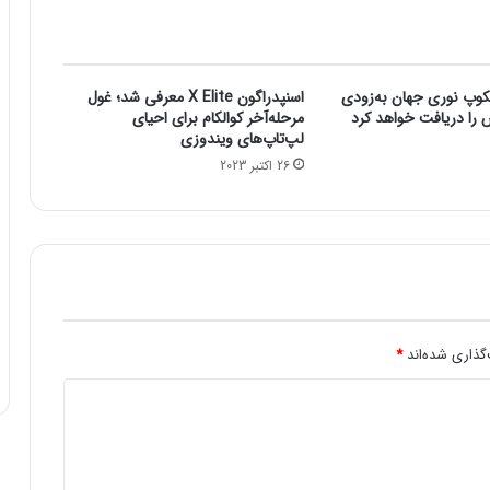
ا
د
ر
چ
کوپ نوری جهان به‌زودی
اسنپدراگون X Elite معرفی شد؛ غول
ن
ش را دریافت خواهد کرد
مرحله‌آخر کوالکام برای احیای
د
لپ‌تاپ‌های ویندوزی
ر
26 اکتبر 2023
و
ز
گ
ذ
ش
ت
ه
ب
گذاری شده‌اند
*
ه
م
ع
ن
ا
ی