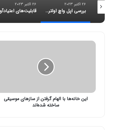
26 اکتبر 2023
26 اکتبر 2023
اروپا ادعای کربن‌‌خنثی‌بودن اپل واچ را رد کرد: «اپل مشتریان را گمراه می‌کند»
بررسی اپل واچ اولترا ۲؛ قلبی نو در کالبدی تکراری
ا
ی
ن
خ
ا
ن
ه‌
ه
ا
این خانه‌ها با الهام گرفتن از سازهای موسیقی
ب
ا
ساخته شده‌اند
ا
ل
ه
ا