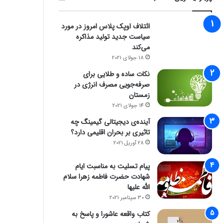
ائتلاف اوپک پلاس امروز در مورد
سیاست جدید تولید مذاکره
می‌کند
18 جولای 2021
نکات ساده و طلایی برای
صرفه‌جویی مصرف انرژی در
زمستان
14 جولای 2021
آینده‌ی دیجیتالی گیمینگ چه
zoomit
تاثیری بر بحران اقلیمی دارد؟
28 آوریل 2021
26 اکتبر 2023
قابلیت‌های اعتیادآور اینستاگرام، مت
پیام تسلیت به مناسبت ایام
شهادت حضرت فاطمه زهرا سلام
الله علیها
30 سپتامبر 2021
کتاب واقعه عاشورا و پاسخ به