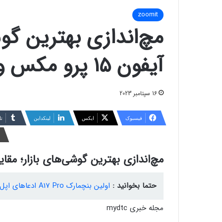
zoomit
مچ‌اندازی بهترین گوش
آیفون ۱۵ پرو مکس و گلکسی S23 اولترا
16 سپتامبر 2023
فیسبوک
ایکس
لینکداین
تا
مچ‌اندازی بهترین گوشی‌های بازار؛ مقایسه آیفون ۱۵ پرو مکس و 
حتما بخوانید :
اولین بنچمارک A17 Pro ادعاهای اپل را تأیید می‌کند
مجله خبری mydtc