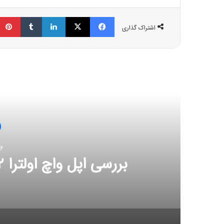
فیسبوک
ایکس
لینکداین
تامبلر
اشتراک گذاری
مط
26 اکتب
بررسی اپل واچ اولترا ۲؛ قلبی نو در کالبدی تکراری