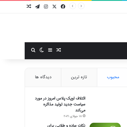
فیسبوک
ایکس
اینستاگرام
تلگرام
نوشته تصادفی
سایدبار
نوشته تصادفی
تغییر پوسته
جستجو برای
محبوب
تازه ترین
دیدگاه ها
ائتلاف اوپک پلاس امروز در مورد
سیاست جدید تولید مذاکره
می‌کند
18 جولای 2021
نکات ساده و طلایی برای