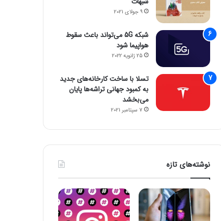
شبهات
26 اکتبر 2023
26 اکتبر 2023
9 جولای 2021
اسنپدراگون ۸ نسل ۳ با تمرکز بر هوش مصنوعی رونمایی شد؛ زنگ خطر برای آیفون
مراسم Scray Fast اپل روی مک‌بوک پرو M3 متمرکز خواهد بود
آسان ترین روش راه اندازی ویندوز 11 بدون اینترنت
شبکه 5G می‌تواند باعث سقوط
هواپیما شود
25 ژانویه 2022
تسلا با ساخت کارخانه‌های جدید
به کمبود جهانی تراشه‌ها پایان
می‌بخشد
7 سپتامبر 2021
نوشته‌های تازه