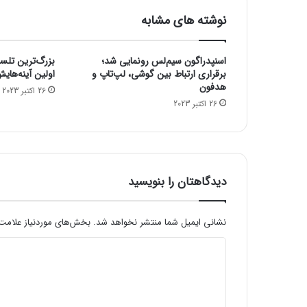
م
نوشته های مشابه
گ
ر
ف
اسنپدراگون سیم‌لس رونمایی شد؛
بزرگ‌ترین تلس
ت
برقراری ارتباط بین گوشی، لپ‌تاپ و
اولین آینه‌های
ن
هدفون
26 اکتبر 2023
ا
26 اکتبر 2023
ز
س
ا
ز
ه
دیدگاهتان را بنویسید
ا
ی
م
نشانی ایمیل شما منتشر نخواهد شد.
بخش‌های موردنیاز علامت‌
و
س
د
ی
ی
ق
ی
د
س