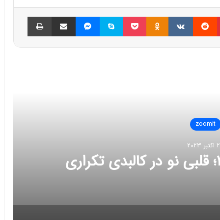
پینتریست
Reddit
VKontakte
Odnoklassniki
پاکت
اسکایپ
مسنجر
اشتراک گذاری با ایمیل
چاپ
العه بعدی
zoomit
ر 2023