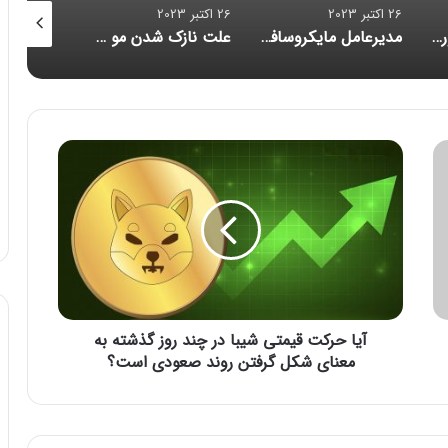
26 اکتبر 2023
26 اکتبر 2023
26 اکتبر 2023
قابلیت‌های اعتیادآور اینستاگرام، متا را دادگاهی می‌کنند
مدیرعامل مایکروسافت: خروج از بازار موبایل «اشتباهی استراتژیک» بود
علت نازک‌ شدن مو چیست و چگونه می‌توان آن را متوقف کرد؟
آ
ی
ا
ح
ر
ک
ت
ق
ی
آیا حرکت قیمتی شیبا در چند روز گذشته به
م
ت
معنای شکل گرفتن روند صعودی است؟
ی
ش
ی
ب