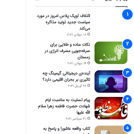
ائتلاف اوپک پلاس امروز در مورد
سیاست جدید تولید مذاکره
می‌کند
18 جولای 2021
نکات ساده و طلایی برای
صرفه‌جویی مصرف انرژی در
زمستان
14 جولای 2021
آینده‌ی دیجیتالی گیمینگ چه
تاثیری بر بحران اقلیمی دارد؟
28 آوریل 2021
پیام تسلیت به مناسبت ایام
شهادت حضرت فاطمه زهرا سلام
الله علیها
30 سپتامبر 2021
کتاب واقعه عاشورا و پاسخ به