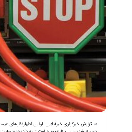
به گزارش خبرگزاری خبرآنلاین، اولین اظهارنظرهای عیسی 
خبرساز شد؛ عیسی زارع‌پور با استناد به داده‌های سای