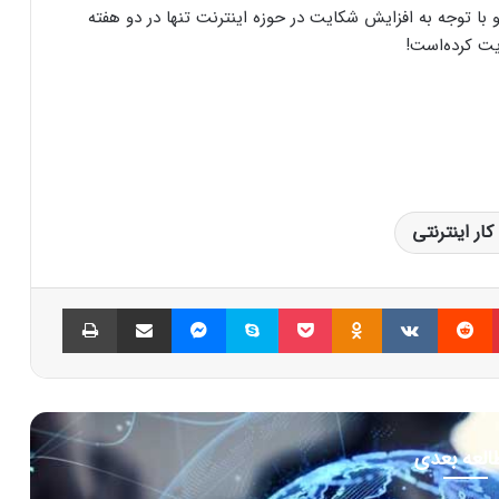
با توجه به افزایش شکایت در حوزه اینترنت تنها در دو هفته
یت کرده‌است!
ار اینترنتی
پینتریست
Reddit
VKontakte
Odnoklassniki
پاکت
اسکایپ
مسنجر
اشتراک گذاری با ایمیل
چاپ
العه بعدی