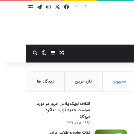
فیسبوک
ایکس
اینستاگرام
تلگرام
نوشته تصادفی
سایدبار
نوشته تصادفی
تغییر پوسته
جستجو برای
محبوب
تازه ترین
دیدگاه ها
ائتلاف اوپک پلاس امروز در مورد
سیاست جدید تولید مذاکره
می‌کند
18 جولای 2021
نکات ساده و طلایی برای