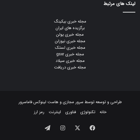
لینک های مرتبط
مجله خبری بیکینگ
برگزیده های ایران
مجله خبری یولن
مجله خبری نیوزلن
مجله خبری لستک
مجله خبری gsxr
مجله خبری سیلاد
مجله خبری دریافت
طراحی و توسعه توسط
سرور مجازی
و
هاست لینوکس
فاماسرور
خانه
تکنولوژی
فناوری
اینترنت
رمز ارز
فیسبوک
ایکس
اینستاگرام
تلگرام