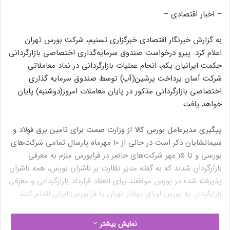
– اخبار اقتصادی –
به گزارش خبرنگار اقتصادی خبرگزاری تسنیم، شرکت بورس تهران
اعلام کرد: پیرو درخواست صندوق سرمایه‌گذاری اختصاصی بازارگردانی
حکمت ایرانیان یکم، انجام عملیات بازارگردانی در نماد معاملاتی
شرکت آسان پرداخت پرشین(آپ) توسط صندوق سرمایه گذاری
اختصاصی بازارگردانی مذکور در پایان معاملات امروز(دوشنبه) پایان
خواهد یافت.
پیگیری مدیرعامل بورس کالا از وزارت صمت برای تامین برق فولاد و
سیمانشایان ذکر است در حالی از 10 مهرماه پارسال تمامی شرکت‌های
بورسی و تا 15 مهر شرکت‌های حاضر در فرابورس ملزم به معرفی
بازارگردان شدند که به گفته مدیر نظارت بر ناشران بورس، همه ناشران
پذیرفته شده در بورس موظفند برای انعقاد قرارداد بازارگردانی و معرفی
بازارگردان به بورس اوراق بهادار تهران یا فرابورس ایران اقدام کنند.
بر این اساس در صورت اجرا نکردن این ابلاغیه، ناشران متخلف
نمایش بیشتر