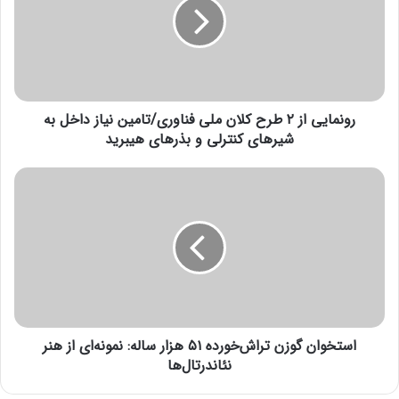
م
انتهای پیام/
ا
ی
ی
ا
ز
رونمایی از ۲ طرح کلان ملی فناوری/تامین نیاز داخل به
۲
ط
شیرهای کنترلی و بذرهای هیبرید
ر
ح
ا
ک
س
ل
ت
ا
خ
ن
و
م
ا
ل
ن
ی
گ
ف
و
ن
استخوان گوزن تراش‌خورده ۵۱ هزار ساله: نمونه‌ای از هنر
ز
ا
ن
نئاندرتال‌ها
و
ت