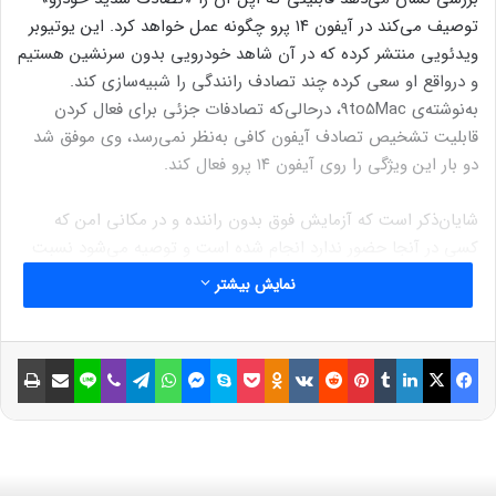
توصیف می‌کند در آیفون ۱۴ پرو چگونه عمل خواهد کرد. این یوتیوبر
ویدئویی منتشر کرده که در آن شاهد خودرویی بدون سرنشین هستیم
و درواقع او سعی کرده چند تصادف رانندگی را شبیه‌سازی کند.
به‌نوشته‌ی 9to5Mac، درحالی‌که تصادفات جزئی برای فعال کردن
قابلیت تشخیص تصادف آیفون کافی به‌نظر نمی‌رسد، وی موفق شد
دو بار این ویژگی را روی آیفون ۱۴ پرو فعال کند.
شایان‌ذکر است که آزمایش فوق بدون راننده و در مکانی امن که
کسی در آنجا حضور ندارد انجام شده است و توصیه می‌شود نسبت
به تکرار آن جداً خودداری کنید.
نمایش بیشتر
تشخیص تصادف، یکی از قابلیت‌های انحصاری سری آیفون ۱۴، اپل
واچ سری ۸، اپل واچ SE 2 و اپل واچ اولترا است که در ادامه
فیسبوک
ایکس
لینکداین
تامبلر
پینتریست
Reddit
VKontakte
Odnoklassniki
پاکت
اسکایپ
مسنجر
واتس آپ
تلگرام
وایبر
لاین
اشتراک گذاری با ایمیل
چاپ
توضیحات اپل را درمورد آن مرور می‌کنیم:
نوشته های مشابه