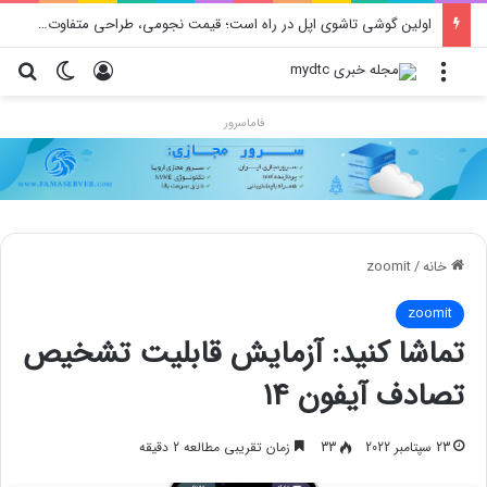
اولین گوشی تاشوی اپل در راه است؛ قیمت نجومی، طراحی متفاوت و زمان رونمایی احتمالی
منو
ورود
تغییر پو
جس
فاماسرور
خانه
/
zoomit
zoomit
تماشا کنید: آزمایش قابلیت تشخیص
تصادف آیفون ۱۴
23 سپتامبر 2022
33
زمان تقریبی مطالعه 2 دقیقه