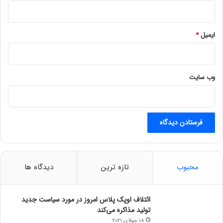
حسگرهای بیشتری ازجمله صدای تصادف، برای فعال کردن این
عملکرد استفاده می‌کند. در ادامه می‌توانید ویدئو بررسی قابلیت
تشخیص تصادف آیفون ۱۴ را تماشا کنید.
ایمیل
*
تماشا در آپارات
مجله خبری mydtc
وب‌ سایت
اپل
محبوب
تازه ترین
دیدگاه ها
ائتلاف اوپک پلاس امروز در مورد سیاست جدید
تولید مذاکره می‌کند
18 جولای 2021