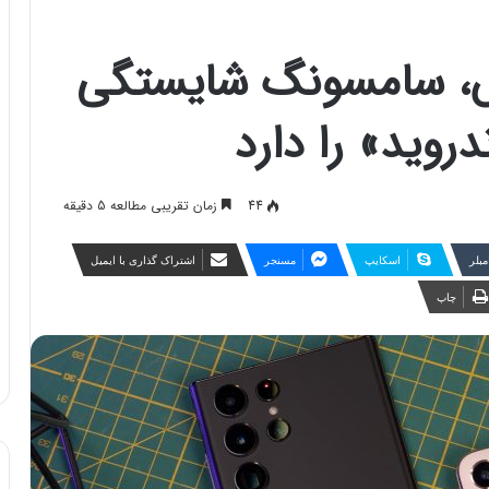
ش، سامسونگ شایستگی
روید» را دارد
44
زمان تقریبی مطالعه 5 دقیقه
مبلر
اسکایپ
مسنجر
اشتراک گذاری با ایمیل
چاپ