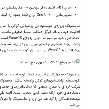
منابع آگاه: استفاده از دوربین ۲۰۰ مگاپیکسلی در گلکسی S23 اولترا قطعی خواهد بود
به‌روزرسانی One UI 4.1.1 نواروظیفه جدید زد فولد ۴ را به مدل‌های قدیمی‌تر این گوشی می‌آورد
فعالیت خود زیرنظر گوگل عملکرد نسبتاً ضعیفی داشت؛ به
اختصاصی خو
باعث ایجاد همکاری جدیدی میان این دو برند شد و ج
پیشرفته را با WearOS روانه‌ی بازار کرده است و بدین‌طریق با قدرت بیشتر با اکوسیستم اپل واچ رقابت می‌کند.
سامسونگ به بهترشدن اندروید کمک کرده‌ است؛ اما شاید
اکوسیستم اپلیکیشن‌های گوگل وابسته نباشد، محصولات
شرکت کره‌ای با همان سرعتی که سخت‌افزارهای جدیدی تو
دستگاه‌های خود ارائه دهد، کمی سخت است. البته پلی
توسعه‌دهندگان را گرد هم می‌آورد و سامسونگ با بهره‌گر
می‌دارد.