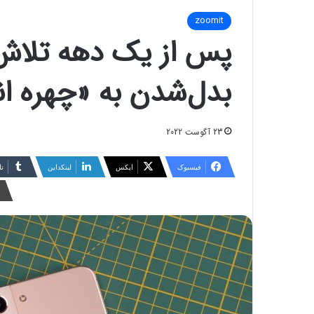
zoomit
پس از یک‌ دهه تلا
بدل‌شدن به «چهره اند
23 آگوست 2022
فیسبوک
ایکس
لینکداین
تا