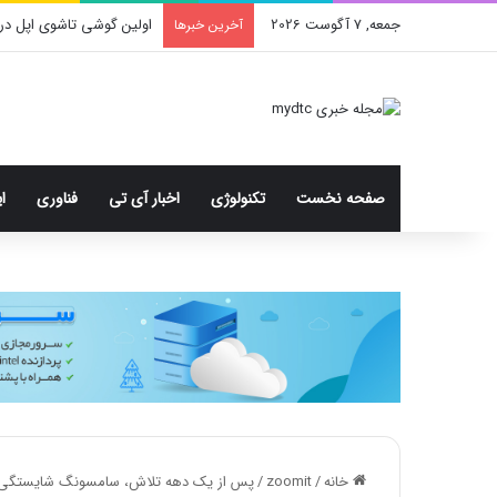
جمعه, 7 آگوست 2026
اولین گوشی تاشوی اپل در
آخرین خبرها
صفحه نخست
تکنولوژی
اخبار آی تی
فناوری
ا
خانه
/
zoomit
/
پس از یک‌ دهه تلاش، سامسونگ شایستگی بد