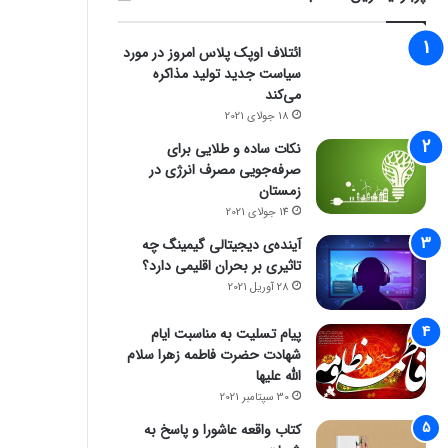
ائتلاف اوپک پلاس امروز در مورد
سیاست جدید تولید مذاکره
می‌کند
18 جولای 2021
نکات ساده و طلایی برای
صرفه‌جویی مصرف انرژی در
زمستان
14 جولای 2021
آینده‌ی دیجیتالی گیمینگ چه
تاثیری بر بحران اقلیمی دارد؟
28 آوریل 2021
پیام تسلیت به مناسبت ایام
شهادت حضرت فاطمه زهرا سلام
الله علیها
30 سپتامبر 2021
کتاب واقعه عاشورا و پاسخ به