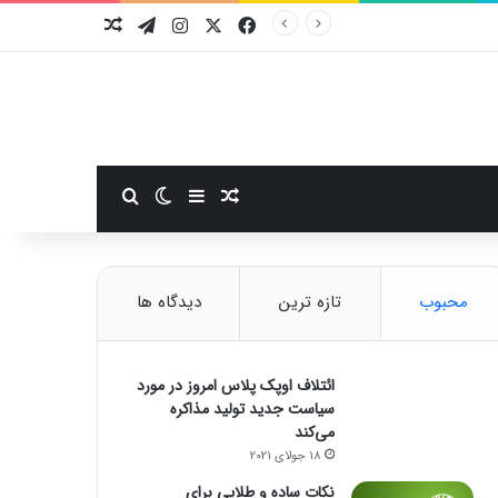
فیسبوک
ایکس
اینستاگرام
تلگرام
نوشته تصادفی
سایدبار
نوشته تصادفی
تغییر پوسته
جستجو برای
محبوب
تازه ترین
دیدگاه ها
ائتلاف اوپک پلاس امروز در مورد
سیاست جدید تولید مذاکره
می‌کند
18 جولای 2021
نکات ساده و طلایی برای