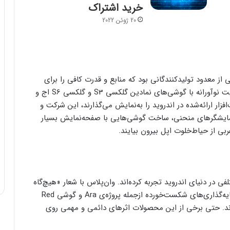
خرید اشتراک
20 ژوئن 2022
 هنگام معرفی گوشی محبوب گلکسی S2، یکی از معدود تولیدکنندگانی بود که منابع و قدرت کافی را برای
ساخت محصولات رقیب آیفون اپل دراختیار داشت. مزیت نوآورانه‌ با گوشی‌های نمادین گلکسی S3 و گلکسی S6 اج و
ر ارائه‌شده در اندروید را به‌نمایش می‌گذارند، این شرکت و
ز نمایشگرهای منحنی، ساخت گوشی‌هایی با صفحه‌نمایش بسیار
بی از حیاط‌خلوت اپل بیرون بیایند.
 در دنیای اندروید تجربه کرده‌اند. وان‌پلاس با شعار «هیچ‌گاه
درجا نزن»، اولین گوشی سری پیکسل و انبوهی از سرمایه‌گذاری‌های شکست‌خورده ازجمله پروژه‌ی Ara و گوشی Red
د جلب کردند. حتی برخی از این محصولات اثرهای دائمی و مهمی روی