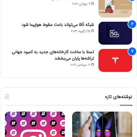
9 جولای 2021
IBM Plex Sans
Aref Ruqaa
Markazi Text
Readex pro
Arabic
شبکه 5G می‌تواند باعث سقوط هواپیما شود
Baloo
25 ژانویه 2022
Jomhuria
Mirza
Reem Kufi
Bhaijaan 2
Noto Kufi
Scheherazade
تسلا با ساخت کارخانه‌های جدید به کمبود جهانی
Blaka
Katibeh
Arabic
New
تراشه‌ها پایان می‌بخشد
7 سپتامبر 2021
Blaka
Noto Naskh
Kufam
Tajawal
Hollow
Arabi
Noto
Cairo
Lalezar
Vazirmatn
نوشته‌های تازه
Nastaliq urdu
Noto Sans
Changa
Lateef
Vibes
Arabic
***