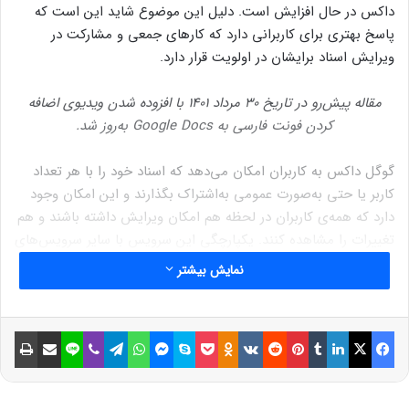
داکس در حال افزایش است. دلیل این موضوع شاید این است که
پاسخ بهتری برای کاربرانی دارد که کارهای جمعی و مشارکت در
ویرایش اسناد برایشان در اولویت قرار دارد.
مقاله پیش‌رو در تاریخ ۳۰ مرداد ۱۴۰۱ با افزوده شدن ویدیوی اضافه
کردن فونت فارسی به Google Docs به‌روز شد.
گوگل داکس به کاربران امکان می‌دهد که اسناد خود را با هر تعداد
کاربر یا حتی به‌صورت عمومی به‌اشتراک بگذارند و این امکان وجود
دارد که همه‌ی کاربران در لحظه هم امکان ویرایش داشته باشند و هم
تغییرات را مشاهده کنند. یکپارچگی این سرویس با سایر سرویس‌های
گوگل مانند درایو و جیمیل نیز که بیشترین تعداد کاربر را درمقایسه‌با
نمایش بیشتر
رقبا دارد، فرایند اشتراک‌گذاری را بسیار ساده‌تر می‌کند. درضمن، بدون
نیاز به نصب نرم‌افزار در هر پلتفرمی حتی به‌صورت آفلاین نیز
می‌توانید اسناد را ویرایش کنید.
فیسبوک
ایکس
لینکداین
تامبلر
پینتریست
Reddit
VKontakte
Odnoklassniki
پاکت
اسکایپ
مسنجر
واتس آپ
تلگرام
وایبر
لاین
اشتراک گذاری با ایمیل
چاپ
امکانات گوگل داکس بدون شک با نسخه‌ی نصبی نرم‌افزارهای آفیس
مقایسه‌کردنی نیست؛ اما برای برآورده‌کردن نیاز کاربران در قالب