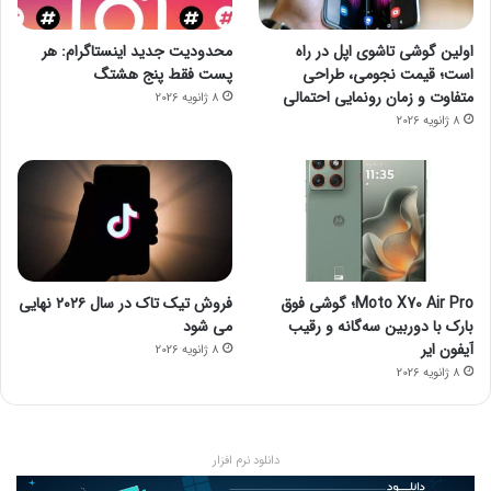
امیدواریم این مقاله آموزشی برایتان مفید بوده باشد. اگر درباره‌ی
اولین گوشی تاشوی اپل در راه
محدودیت جدید اینستاگرام: هر
افزودن فونت به گوگل داکس مشکل یا سؤالی دارید، در بخش
است؛ قیمت نجومی، طراحی
پست فقط پنج هشتگ
دیدگاه‌ها آن را با ما و کاربران دیتاسنتر من میان بگذارید.
متفاوت و زمان رونمایی احتمالی
8 ژانویه 2026
مجله خبری mydtc
8 ژانویه 2026
گوگل
Moto X70 Air Pro؛ گوشی فوق
فروش تیک تاک در سال ۲۰۲۶ نهایی
بارک با دوربین سه‌گانه و رقیب
می شود
آیفون ایر
8 ژانویه 2026
8 ژانویه 2026
دانلود نرم افزار