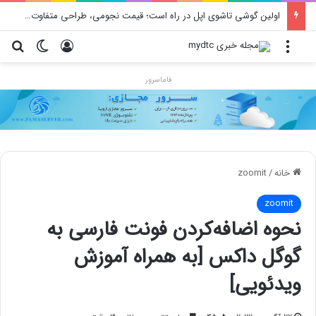
اولین گوشی تاشوی اپل در راه است؛ قیمت نجومی، طراحی متفاوت و زمان رونمایی احتمالی
منو
ورود
تغییر پو
جس
فاماسرور
خانه
/
zoomit
zoomit
نحوه اضافه‌کردن فونت فارسی به
گوگل داکس [به همراه آموزش
ویدئویی]