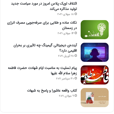
ائتلاف اوپک پلاس امروز در مورد سیاست جدید
فونت‌ها را یک‌جا داشته باشید. برای افزودن فونت مراحل زیر را دنبال
تولید مذاکره می‌کند
کنید:
18 جولای 2021
نکات ساده و طلایی برای صرفه‌جویی مصرف انرژی
در نوار ابزار روی Extensions کلیک کنید و به قسمت Add-ons >
در زمستان
Get add-ons بروید.
14 جولای 2021
آینده‌ی دیجیتالی گیمینگ چه تاثیری بر بحران
در پنجره‌ی بازشده، Extensis fonts را جست‌وجو و روی نتیجه‌ی
اقلیمی دارد؟
نمایش‌داده‌شده کلیک کنید.
28 آوریل 2021
پیام تسلیت به مناسبت ایام شهادت حضرت فاطمه
زهرا سلام الله علیها
درادامه، روی Install و سپس Continue کلیک کنید.
30 سپتامبر 2021
کتاب واقعه عاشورا و پاسخ به شبهات
در پنجره‌ی باز‌شده، اکانت خود را انتخاب و روی Allow کلیک کنید.
9 جولای 2021