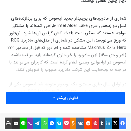
دچار چنین نقصی نیستند.
شماری از مادربردهای پرچم‌دار جدید ایسوس که برای پردازنده‌های
نسل دوازدهمی سری Intel Alder Lake طراحی شده‌اند با مشکلی
مواجه هستند که ممکن است باعث آتش گرفتن آن‌ها شود. آن‌طور
که ورج می‌نویسد، این مشکل در شماری از مدل‌های مادربرد
ROG
Maximus Z690 Hero مشاهده شده و افرادی که قبل از دسامبر ۲۰۲۱
(آذر و دی ۱۴۰۰) این مادربرد را خریداری کرده‌اند باید مراقب باشند.
ایسوس در فراخوانی رسمی اعلام کرده است که کاربران می‌توانند با
مراجعه به وب‌سایت این شرکت مادربرد معیوب را تعویض کنند.
در اوایل سال جاری میلادی یک یوتیوبر متوجه شد ایسوس یکی از
خازن‌های مادربرد ۶۰۰ دلاری ROG Maximus Z690 Hero را وارونه
نمایش بیشتر
نصب کرده است. در واکنش به این اتفاق، ایسوس گفت با
آژانس‌های دولتی همکاری می‌کند تا پروژه‌ای برای جایگزینی
مدل‌های معیوب با مدل‌های سالم راه بیندازد. شب گذشته پس از
فیسبوک
ایکس
لینکداین
تامبلر
پینتریست
Reddit
VKontakte
Odnoklassniki
پاکت
اسکایپ
مسنجر
واتس آپ
تلگرام
وایبر
لاین
اشتراک گذاری با ایمیل
چاپ
هفت ماه، کمیسیون ایمنی محصولات مصرفی ایالات متحده (موسوم
به CPSC) در همکاری با ایسوس فراخوان را صادر کرد.