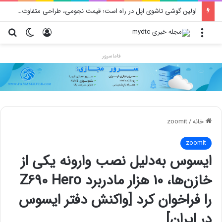
اولین گوشی تاشوی اپل در راه است؛ قیمت نجومی، طراحی متفاوت و زمان رونمایی احتمالی
منو
ورود
تغییر پو
جس
فاماسرور
خانه
/
zoomit
zoomit
ایسوس به‌دلیل نصب وارونه یکی از
خازن‌ها، ۱۰ هزار مادربرد Z690 Hero
را فراخوان کرد [واکنش دفتر ایسوس
در ایران]