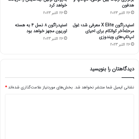
م
ه
هدفون
خواهد کرد
صادر نمی‌شود.
ا
ا
26 اکتبر 2023
26 اکتبر 2023
مجله خبری mydtc
س
ز
ک
د
اسنپدراگون X Elite معرفی شد؛ غول
اسنپدراگون ۸ نسل ۴ به هسته
ا
و
مرحله‌آخر کوالکام برای احیای
اوریون مجهز خواهد بود
س
ایسوس
ک
لپ‌تاپ‌های ویندوزی
26 اکتبر 2023
ت
و
26 اکتبر 2023
د
ک
ب
ر
دیدگاهتان را بنویسید
ا
ی
آ
نشانی ایمیل شما منتشر نخواهد شد.
بخش‌های موردنیاز علامت‌گذاری شده‌اند
*
ز
د
م
ا
ی
ی
د
ش
س
گ
ی
ا
س