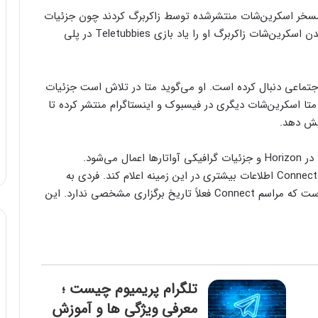
 تمسخر اسکرین‌شات منتشرشده توسط زاکربرگ کردند چون جزئیات
گرافیکی به‌شدت پایین بود. یک کاربر در توییتر گفت دیدن اسکرین‌شات زاکربرگ او را یاد بازی Teletubbies در پلی
 اجتماعی دنبال کرده است. او می‌گوید متا در تلاش است جزئیات
تا اسکرین‌شات دیگری در فیسبوک و اینستاگرام منتشر کرده تا
ایش دهد.
 در
Horizon و جزئیات گرافیکی آواتارها اعمال می‌شود.
مدیرعامل متا وعده داده که در جریان برگزاری کنفرانس Connect اطلاعات بیشتری در این زمینه اعلام کند. فردی به
نمایندگی از متا در گفت‌و‌گو با رسانه‌ی ورج اعلام کرده است که مراسم Connect فعلاً تاریخ برگزاری مشخصی ندارد. این
تلگرام پریمیوم چیست ؛
معرفی ویژگی ها و آموزش