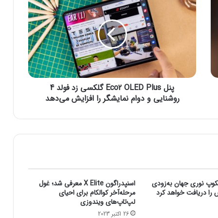
ن
ل
E
c
o
2
O
L
پنل Eco2 OLED Plus گلکسی زد فولد 4
E
D
روشنایی و دوام نمایشگر را افزایش می‌دهد
P
l
u
s
گ
ل
ک
س
کوپ نوری جهان به‌زودی
اسنپدراگون X Elite معرفی شد؛ غول
ی
ش را دریافت خواهد کرد
مرحله‌آخر کوالکام برای احیای
ز
لپ‌تاپ‌های ویندوزی
د
26 اکتبر 2023