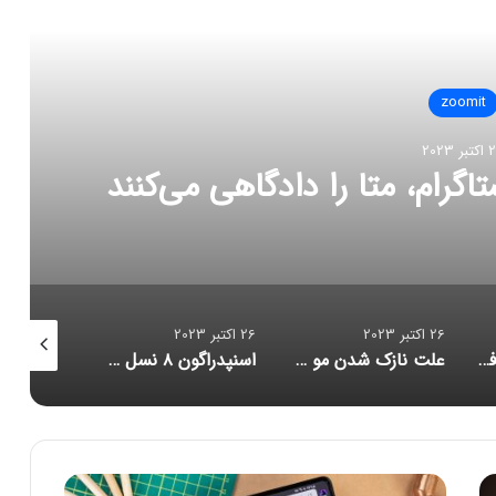
العه بعدی
zoomit
ر 2023
تاگرام، متا را دادگاهی می‌کنند
26 اکتبر 2023
26 اکتبر 2023
26 اکتبر 2023
مدیرعامل مایکروسافت: خروج از بازار موبایل «اشتباهی استراتژیک» بود
علت نازک‌ شدن مو چیست و چگونه می‌توان آن را متوقف کرد؟
اسنپدراگون ۸ نسل ۳ با تمرکز بر هوش مصنوعی رونمایی شد؛ زنگ خطر برای آیفون
پ