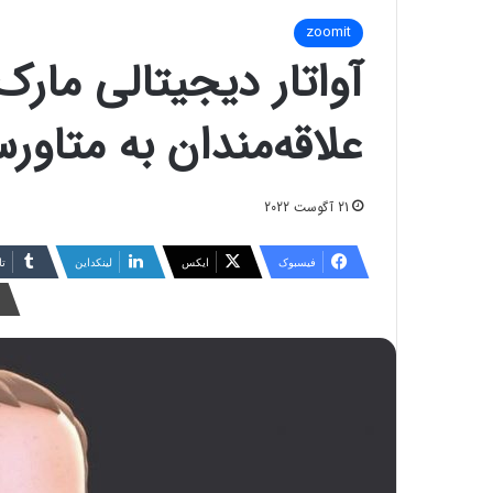
zoomit
آواتار دیجیتالی مار
علاقه‌مندان به متاو
21 آگوست 2022
فیسبوک
ایکس
لینکداین
تا