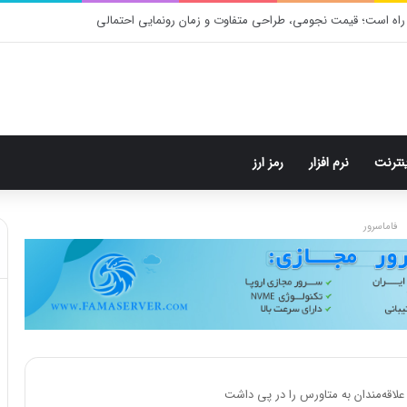
م: هر پست فقط پنج هشتگ
ینترنت
نرم افزار
رمز ارز
فاماسرور
علاقه‌مندان به متاورس را در پی داشت