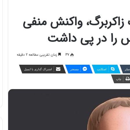
ک زاکربرگ، واکنش منفی
رس را در پی داشت
37
زمان تقریبی مطالعه 2 دقیقه
مبلر
اسکایپ
مسنجر
اشتراک گذاری با ایمیل
چاپ