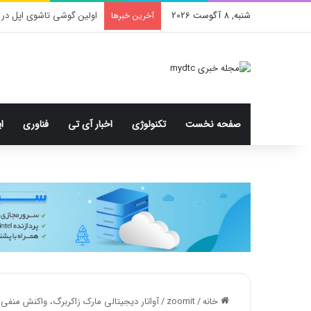
شنبه, 8 آگوست 2026
محدودیت جدید اینستاگرا
آخرین خبرها
صفحه نخست
تکنولوژی
اخبار آی تی
فناوری
ا
خانه
/
zoomit
/
آواتار دیجیتالی مارک زاکربرگ، واکنش منفی 