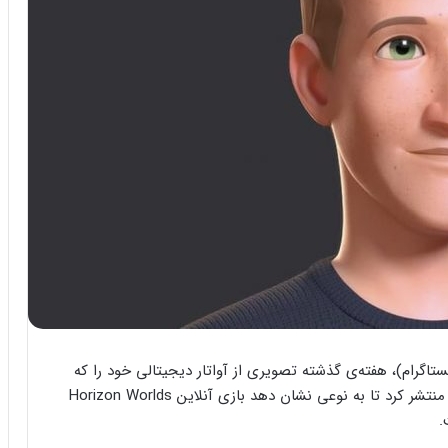
تاگرام)، هفته‌ی گذشته تصویری از آواتار دیجیتالی خود را که
در جلوی برج ایفل و کلیسای ساگرادا فامیلیا قرار داشت منتشر کرد تا به نوعی نشان دهد بازی آنلاین Horizon Worlds
.