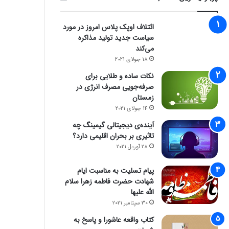
ائتلاف اوپک پلاس امروز در مورد
سیاست جدید تولید مذاکره
می‌کند
18 جولای 2021
نکات ساده و طلایی برای
صرفه‌جویی مصرف انرژی در
زمستان
14 جولای 2021
آینده‌ی دیجیتالی گیمینگ چه
تاثیری بر بحران اقلیمی دارد؟
28 آوریل 2021
پیام تسلیت به مناسبت ایام
شهادت حضرت فاطمه زهرا سلام
الله علیها
30 سپتامبر 2021
کتاب واقعه عاشورا و پاسخ به