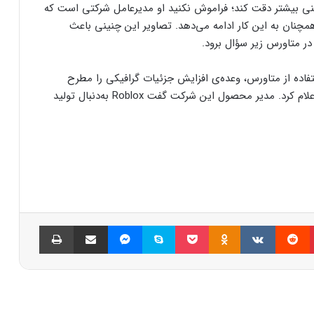
ینی بیشتر دقت کند؛ فراموش نکنید او مدیرعامل شرکتی است که
همچنان به این کار ادامه می‌دهد. تصاویر این چنینی باعث
در متاورس زیر سؤال برود.
فاده از متاورس، وعده‌ی افزایش جزئیات گرافیکی را مطرح
می‌کند. ماه گذشته‌ی میلادی Roblox نیز خبر مشابهی اعلام کرد. مدیر محصول این شرکت گفت Roblox به‌دنبال تولید
پینتریست
Reddit
VKontakte
Odnoklassniki
پاکت
اسکایپ
مسنجر
اشتراک گذاری با ایمیل
چاپ