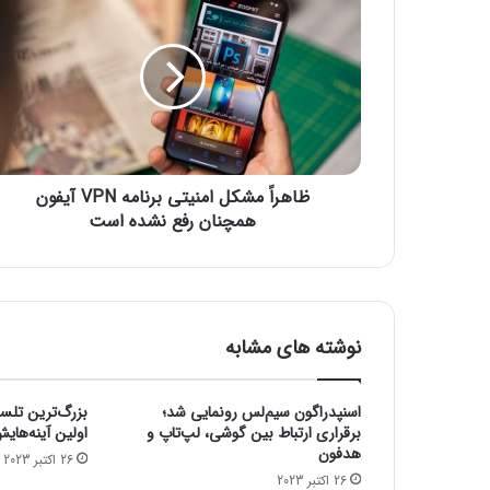
ا
ه
ر
اً
م
ش
ک
ل
ظاهراً مشکل امنیتی برنامه‌ VPN آیفون
ا
م
همچنان رفع نشده است
ن
ی
ت
ی
ب
نوشته های مشابه
ر
ن
ا
اسنپدراگون سیم‌لس رونمایی شد؛
بزرگ‌ترین تلس
م
برقراری ارتباط بین گوشی، لپ‌تاپ و
اولین آینه‌های
ه‌
هدفون
26 اکتبر 2023
V
26 اکتبر 2023