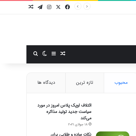
فیسبوک
ایکس
اینستاگرام
تلگرام
نوشته تصادفی
سایدبار
نوشته تصادفی
تغییر پوسته
جستجو برای
محبوب
تازه ترین
دیدگاه ها
ائتلاف اوپک پلاس امروز در مورد
سیاست جدید تولید مذاکره
می‌کند
18 جولای 2021
نکات ساده و طلایی برای