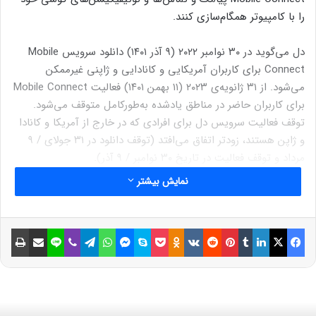
را با کامپیوتر همگام‌سازی کنند.
دل می‌گوید در ۳۰ نوامبر ۲۰۲۲ (۹ آذر ۱۴۰۱) دانلود سرویس Mobile
Connect برای کاربران آمریکایی و کانادایی و ژاپنی غیرممکن
می‌شود. از ۳۱ ژانویه‌ی ۲۰۲۳ (۱۱ بهمن ۱۴۰۱) فعالیت Mobile Connect
برای کاربران حاضر در مناطق یادشده به‌طورکامل متوقف می‌شود.
توقف فعالیت سرویس دل برای افرادی که در خارج از آمریکا و کانادا
و ژاپن هستند، زودتر اتفاق می‌افتد (توقف دانلود در ۳۱ جولای / ۹
مرداد و توقف فعالیت در تاریخ ۳۰ نوامبر / ۹ آذر).
نمایش بیشتر
سرویس Dell Mobile Connect که گاهی اوقات Alienware Mobile
Connect نامیده می‌شود، در سال ۲۰۱۸ معرفی شد و با لپ‌تاپ‌هایی
که دل در سال‌های ۲۰۱۸ و بعدازآن عرضه کرده است، بیشترین
فیسبوک
ایکس
لینکداین
تامبلر
پینتریست
Reddit
VKontakte
Odnoklassniki
پاکت
اسکایپ
مسنجر
واتس آپ
تلگرام
وایبر
لاین
اشتراک گذاری با ایمیل
چاپ
سازگاری را دارد. این سرویس با گوشی‌های مبتنی‌بر iOS و اندروید
سازگار است؛ ولی در ابتدا قابلیت‌های بیشتری به کاربران اندرویدی
ارائه می‌داد. برای مثال، قابلیت اسکرین میرورینگ تا سال ۲۰۲۰ در
نسخه‌ی iOS اپلیکیشن Dell Mobile Connect ارائه نمی‌شد.