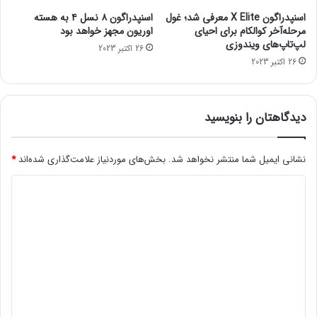
ک
ک
اسنپدراگون X Elite معرفی شد؛ غول
اسنپدراگون ۸ نسل ۴ به هسته
س
س
مرحله‌آخر کوالکام برای احیای
اوریون مجهز خواهد بود
ل
ا
لپ‌تاپ‌های ویندوزی
26 اکتبر 2023
د
ی
26 اکتبر 2023
ر
ت
س
ا
ا
ج
ل
ت
دیدگاهتان را بنویسید
۲
م
۰
ا
۲
ع
نشانی ایمیل شما منتشر نخواهد شد.
بخش‌های موردنیاز علامت‌گذاری شده‌اند
*
۲
ی
د
ق
ب
و
ه
ی
ت
د
د
گ
ل
ر
ی
گ
ف
ل
ا
ت
س
ه
ه
ل
*