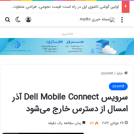
محدودیت جدید اینستاگرام: هر پست فقط پنج هشتگ
منو
ورود
تغییر پو
جس
فاماسرور
خانه
/
zoomit
zoomit
سرویس Dell Mobile Connect آذر
امسال از دسترس خارج می‌شود
27 جولای 2022
56
زمان مطالعه یک دقیقه