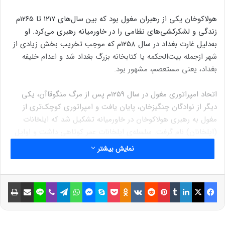
هولاکوخان یکی از رهبران مغول بود که بین سال‌های ۱۲۱۷ تا ۱۲۶۵م
زندگی و لشکرکشی‌های نظامی را در خاورمیانه رهبری می‌کرد. او
به‌دلیل غارت بغداد در سال ۱۲۵۸م که موجب تخریب بخش زیادی از
شهر ازجمله بیت‌الحکمه یا کتابخانه بزرگ بغداد شد و اعدام خلیفه
بغداد، یعنی مستعصم، مشهور بود.
اتحاد امپراتوری مغول در سال ۱۲۵۹م پس از مرگ منگوقاآن، یکی
دیگر از نوادگان چنگیزخان، پایان یافت و امپراتوری کوچک‌تری از
مغول به رهبری هولاکوخان در خاورمیانه تشکیل شد که ایلخانات
(ایلخانان) نام گرفت. سلسله‌ی ایلخانات عمر کوتاهی داشت و اوایل
قرن ۱۴ میلادی سقوط کرد و آخرین بقایای آن در سال ۱۳۵۷م ویران
نمایش بیشتر
شد.
سوابق تاریخی به یک کاخ و پایتخت تابستانی در این منطقه اشاره
فیسبوک
ایکس
لینکداین
تامبلر
پینتریست
Reddit
VKontakte
Odnoklassniki
پاکت
اسکایپ
مسنجر
واتس آپ
تلگرام
وایبر
لاین
اشتراک گذاری با ایمیل
چاپ
می‌کنند؛ اما مکان دقیق آن را مشخص نمی‌کنند. کاوش‌های یک کاخ
ادامه دارد؛ ولی به‌نظر می‌رسد به‌شدت غارت شده باشد. با وجود غارت،
پژوهشگران بقایای کاشی‌های لعاب‌دار سقف، آجرها، ظروف سرامیکی