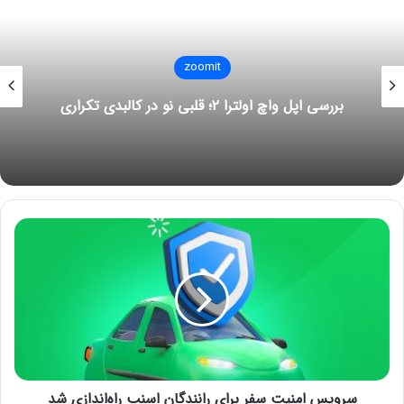
ارسال کنند.
کاربران تجاری باید به داده‌های عملکرد بازاریابی یا تبلیغات خود
در پلتفرم دسترسی داشته باشند.
zoomit
بررسی اپل واچ اولترا ۲؛ قلبی نو در کالبدی تکراری
ممنوعیت‌های تحمیلی اتحادیه‌ی اروپا حتی تهاجمی‌تر است و
شرکت‌های بزرگ دیگر نمی‌توانند اقدامات زیر را انجام دهند:
نوشته های مشابه
س
معرفی شرکت تعمیرات لوازم خانگی
ر
آی پی امداد
و
9 نوامبر 2021
ی
س
تلگرام پریمیوم چیست ؛ معرفی
ا
ویژگی ها و آموزش خرید اشتراک
م
ن
20 ژوئن 2022
ی
سرویس امنیت سفر برای رانندگان اسنپ راه‌اندازی شد
ت