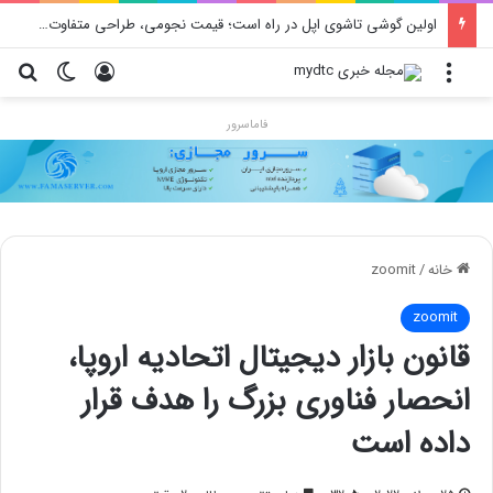
اولین گوشی تاشوی اپل در راه است؛ قیمت نجومی، طراحی متفاوت و زمان رونمایی احتمالی
منو
ورود
تغییر پو
جس
فاماسرور
خانه
/
zoomit
zoomit
قانون بازار دیجیتال اتحادیه اروپا،
انحصار فناوری بزرگ را هدف قرار
داده است