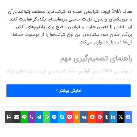
هدف DMA ایجاد شرایطی است که شرکت‌های مختلف بتوانند درآن
به‌طوریکسان و بدون مزیت خاصی درمقایسه‌با یکدیگر فعالیت کنند.
این قانون با تعیین حقوق و قوانین واضح برای پلتفرم‌های آنلاین
بزرگ، امکان سوءاستفاده‌ی این نوع شرکت‌ها را از موقعیت مسلط
آن‌ها در بازار دشوارتر می‌کند.
راهنمای تصمیم‌گیری مهم
به‌نوشته‌ی TNW، طبق قوانین جدید اتحادیه‌ی اروپا، شرکت‌های بزرگ
حوزه‌ی فناوری باید نکات زیر را رعایت کنند:
نمایش بیشتر
آن‌ها باید کمیسیون اروپا را از تملک و ادغام خود مطلع کنند.
لغو اشتراک از خدمات پلتفرم اصلی باید به‌آسانی ثبت اشتراک
جدید باشد.
فیسبوک
ایکس
لینکداین
تامبلر
پینتریست
Reddit
VKontakte
Odnoklassniki
پاکت
اسکایپ
مسنجر
واتس آپ
تلگرام
وایبر
لاین
اشتراک گذاری با ایمیل
چاپ
عملکردهای اساسی سرویس‌های پیام‌رسانی باید قابلیت
همکاری داشته باشند؛ یعنی کاربران باید بتوانند پیام‌های متنی
یا پیام‌های صوتی یا فایل‌ها را در سایر اپلیکیشن‌های پیام‌رسان