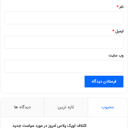
گوگل و متا نیز باید جمع‌آوری داده‌ها را به‌منظور ارائه‌ی تبلیغات
نام
*
هدفمند بدون رضایت کاربران از سرویس‌های مختلف خود متوقف
کنند. اپل و گوگل هم باید با برنامه‌های پیش‌فرض متعدد در
محصولاتشان خداحافظی کنند. همچنین، آمازون باید اولویت‌بندی
ایمیل
*
کالاهای خود را درمقایسه‌با محصولات شخص ثالث متوقف کند و
نمی‌تواند از داده‌های جمع‌آوری‌شده از فروشندگان خارجی در خدمات
خود، برای ارائه‌ی محصولات رقیب بهره ببرد.
وب‌ سایت
DMA مطمئناً هزینه‌ی زیادی برای شرکت‌های بزرگ حوزه‌ی فناوری
خواهد داشت و زمان اجرای این قوانین نیز فرارسیده است. این
شرکت‌ها بازار را برای مدت طولانی به انحصار خود درآورده‌اند؛
به‌همین‌دلیل، فرصت‌های تجاری برای شرکت‌های کوچک‌تر و
استارتاپ‌ها کاهش یافته است و آزادی انتخاب را نیز از کاربران خود
سلب کرده‌اند. امید می‌رود قوانین اتحادیه‌ی اروپا آغاز‌گر فضای
دیجیتالی عادلانه‌تر باشد و سایر کشورهای جهان هم به پیروی از این
محبوب
تازه ترین
دیدگاه ها
قوانین تشویق شوند.
مجله خبری mydtc
ائتلاف اوپک پلاس امروز در مورد سیاست جدید