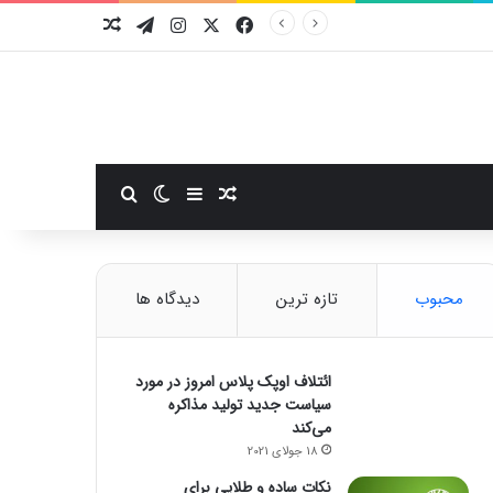
فیسبوک
ایکس
اینستاگرام
تلگرام
نوشته تصادفی
سایدبار
نوشته تصادفی
تغییر پوسته
جستجو برای
محبوب
تازه ترین
دیدگاه ها
ائتلاف اوپک پلاس امروز در مورد
سیاست جدید تولید مذاکره
می‌کند
18 جولای 2021
نکات ساده و طلایی برای