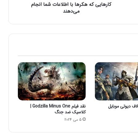
کار‌هایی که هکر‌ها با اطلاعات شما انجام
ه
ک
می‌دهند
ر‌
ه
ا
ب
ا
ا
ط
ل
ا
ع
ا
ت
ش
م
نقد فیلم Godzilla Minus One |
ا
کلاسیک ضد جنگ
ا
5 می 2024
ن
ج
ا