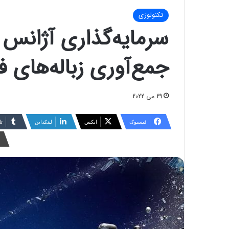
تکنولوژی
سرمایه‌گذاری آژانس ف
جمع‌آوری زباله‌های ف
29 می 2022
فیسبوک
ایکس
لینکداین
تا