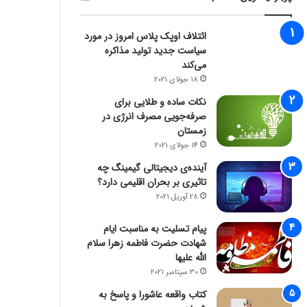
ائتلاف اوپک پلاس امروز در مورد
سیاست جدید تولید مذاکره
می‌کند
18 جولای 2021
نکات ساده و طلایی برای
صرفه‌جویی مصرف انرژی در
زمستان
14 جولای 2021
آینده‌ی دیجیتالی گیمینگ چه
تاثیری بر بحران اقلیمی دارد؟
28 آوریل 2021
پیام تسلیت به مناسبت ایام
شهادت حضرت فاطمه زهرا سلام
الله علیها
30 سپتامبر 2021
کتاب واقعه عاشورا و پاسخ به