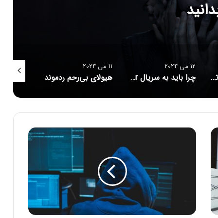
لامه: از کودکی تا Dune 2
11 می 2024
10 می 2024
9 می 2024
ید به سریال Baby Reindeer (بچه گوزن) توجه کرد؟
هیولای بی‌رحم ردموند
۱۰ شخصیت شرور که طرفداران دوست دارند در ددپول و ولورین ببینند
ک
ا
ر‌
ه
ا
ی
ی
ک
ه