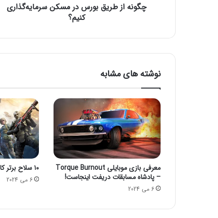
چگونه از طریق بورس در مسکن سرمایه‌گذاری
ی
ق
کنیم؟
ب
و
ر
س
د
نوشته های مشابه
ر
م
س
ک
ن
س
ر
م
ا
معرفی بازی موبایلی Torque Burnout
۱۰ سلاح برتر کالاف دیوتی موبایل
ی
– پادشاه مسابقات دریفت اینجاست!
ه‌
6 می 2024
6 می 2024
گ
ذ
ا