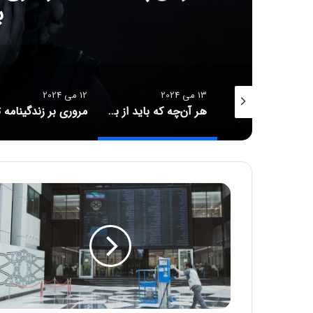
مروری بر زندگینامه تیموتی شا
12 می 2024
12 می 2024
هر آن‌چه که باید از بازی Senua’s Saga: Hellblade 2 بدانید
مروری بر زندگینامه تیموتی شالامه: از کودکی تا Dune 2
چرا با
چ
گ
و
ن
ه
ا
ز
ط
ر