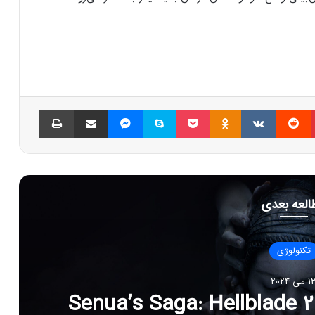
پینتریست
Reddit
VKontakte
Odnoklassniki
پاکت
اسکایپ
مسنجر
اشتراک گذاری با ایمیل
چاپ
العه بعدی
تکنولوژی
 می 2024