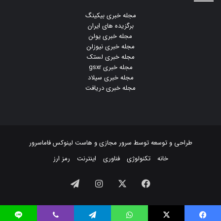
مجله خبری بیکینگ
برگزیده های ایران
مجله خبری یولن
مجله خبری نیوزلن
مجله خبری لستک
مجله خبری gsxr
مجله خبری سیلاد
مجله خبری دریافت
طراحی و توسعه توسط
سرور مجازی
و
هاست لینوکس
فاماسرور
خانه
تکنولوژی
فناوری
اینترنت
رمز ارز
فیسبوک
ایکس
اینستاگرام
تلگرام