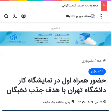
محدودیت جدید اینستاگرام: هر پست فقط پنج هشتگ
منو
ورود
تغییر پو
جس
فاماسرور
خانه
/
تکنولوژی
تکنولوژی
حضور همراه اول در نمایشگاه کار
دانشگاه تهران با هدف جذب نخبگان
28 می 2022
43
زمان مطالعه یک دقیقه