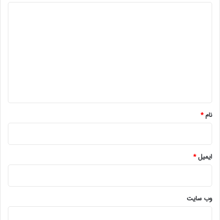
د
ی
د
گ
ا
ه
*
نام
*
ایمیل
*
وب‌ سایت