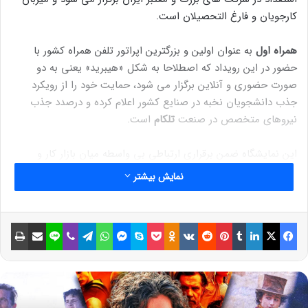
کارجویان و فارغ التحصیلان است.
همراه اول
به عنوان اولین و بزرگترین اپراتور تلفن همراه کشور با
حضور در این رویداد که اصطلاحا به شکل «هیبرید» یعنی به دو
صورت حضوری و آنلاین برگزار می شود، حمایت خود را از رویکرد
جذب دانشجویان نخبه در صنایع کشور اعلام کرده و درصدد جذب
نیروهای متخصص در صنعت
تلکام
است.
این نمایشگاه ضمن برقراری ارتباطی بی واسطه میان بازار کار و
دانشگاه، فرصت تعاملی مستقیم و رو در رو بین کارجویان و
نمایش بیشتر
دانشجویان نخبه با صنعتگران را فراهم می آورد تا بدون هیچ دغدغه
ای به گفتگو درباره فرصت های شغلی بپردازند.
فیسبوک
ایکس
لینکداین
تامبلر
پینتریست
Reddit
VKontakte
Odnoklassniki
پاکت
اسکایپ
مسنجر
واتس آپ
تلگرام
وایبر
لاین
اشتراک گذاری با ایمیل
چاپ
نوشته های مشابه
از کجا بفهمیم هدفون شارژ شده است؟
6 سپتامبر 2021