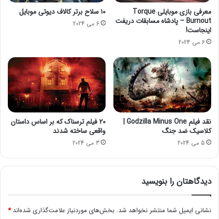
F
۴
معرفی بازی موبایلی Torque
۱۰ سلاح برتر کالاف دیوتی موبایل
r
م
Burnout – پادشاه مسابقات دریفت
6 می 2024
y
ی
اینجاست!
e
ل
6 می 2024
r
ی
P
و
r
ن
o
ن
4
ف
L
ر
ر
ر
و
س
نقد فیلم Godzilla Minus One |
۲۰ فیلم ترسناک که بر اساس داستان‌
ن
ی
کلاسیک ضد جنگ
واقعی ساخته شدند
م
د
5 می 2024
3 می 2024
ا
ی
ی
ک
دیدگاهتان را بنویسید
ر
د
نشانی ایمیل شما منتشر نخواهد شد.
بخش‌های موردنیاز علامت‌گذاری شده‌اند
*