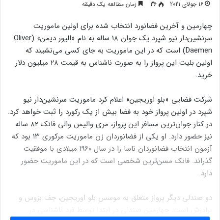
16 جولای 2021
36
زمان مطالعه یک دقیقه
چهارمین و آخرین فضانورد انتخاب شده برای اولین ماموریت
سرنشین‌دار نیو شپرد یک جوان ۱۸ ساله به نام «الیور دیمن» (Oliver
Daemen) است که در این ماموریت به جای کسی می‌نشیند که
اولین بلیت این پرواز را به صورت ناشناس به قیمت ۲۸ میلیون دلار
خرید.
شرکت فضایی «بلو اوریجین» اعلام کرد ماموریت سرنشین‌دار نیو
شپرد در اولین پرواز خود به فضا بیش از یک رکورد را ثبت خواهد کرد.
در کنار جوان‌ترین مسافر این پرواز، مری والیس والی فانک ۸۲ ساله
نیز حضور دارد. او یکی از فضانوردان زن ماموریت مرکوری ۱۳ بود که
آزمون انتخاب فضانوردان ناسا را در سال ۱۹۶۰ میلادی با موفقیت
گذراند. فانک مسن‌ترین شخصی است که در این ماموریت حضور
دارد.
دو صندلی دیگر پرواز متعلق به موسس بلو اوریجین، جف بزوس و
برادرش است. چهارمین صندلی در ابتدا توسط فرد ناشناسی در