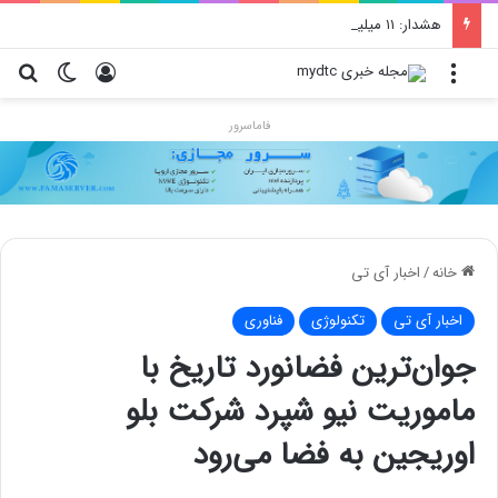
هشدار: ۱۱ میلیون دستگاه آلوده به ربات‌های مخرب در گوگل‌پلی
منو
ورود
تغییر پو
جس
فاماسرور
خانه
/
اخبار آی تی
اخبار آی تی
تکنولوژی
فناوری
جوان‌ترین فضانورد تاریخ با
ماموریت نیو شپرد شرکت بلو
اوریجین به فضا می‌رود