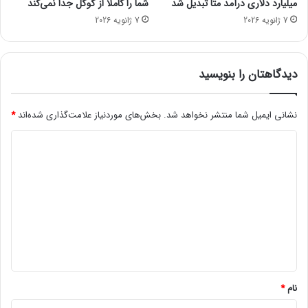
میلیارد دلاری درآمد متا تبدیل شد
شما را کاملاً از گوگل جدا نمی‌کند
ز
ر
7 ژانویه 2026
7 ژانویه 2026
ا
ا
ن
ن
خ
ق
س
ط
دیدگاهتان را بنویسید
ا
ع
ر
ش
ت
نشانی ایمیل شما منتشر نخواهد شد.
بخش‌های موردنیاز علامت‌گذاری شده‌اند
*
د
و
د
ع
ل
ی
ت
د
ح
ا
گ
د
ا
ث
ه
ه
ا
*
ع
ل
نام
*
ا