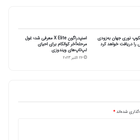
(
ا
س
ن
پ
ب
کوپ نوری جهان به‌زودی
اسنپدراگون X Elite معرفی شد؛ غول
ا
ش را دریافت خواهد کرد
مرحله‌آخر کوالکام برای احیای
ک
لپ‌تاپ‌های ویندوزی
س
26 اکتبر 2023
م
و
ت
و
ر
)
ه
م
گذاری شده‌اند
*
ر
ا
ه
ه