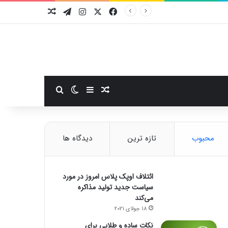
فیسبوک
ایکس
اینستاگرام
تلگرام
نوشته تصادفی
سایدبار
نوشته تصادفی
تغییر پوسته
جستجو برای
محبوب
تازه ترین
دیدگاه ها
ائتلاف اوپک پلاس امروز در مورد
سیاست جدید تولید مذاکره
می‌کند
18 جولای 2021
نکات ساده و طلایی برای