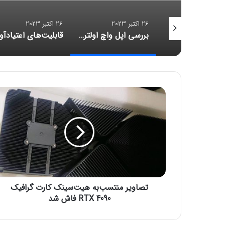
26 اکتبر 2023
26 اکتبر 2023
26 اکتبر 2023
بررسی اپل واچ اولترا ۲؛ قلبی نو در کالبدی تکراری
قابلیت‌های اعتیادآور اینستاگرام، متا را دادگاهی می‌کنند
ت
ص
ا
و
ی
ر
م
ن
ت
تصاویر منتسب‌به هیت‌سینک کارت گرافیک
س
ب‌
RTX 4090 فاش شد
ب
ه