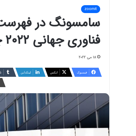
zoomit
سامسونگ در فهرست 
فناوری جهانی ۲۰۲۲ چند پله سقوط کرد
18 می 2022
فیسبوک
ایکس
لینکداین
تا