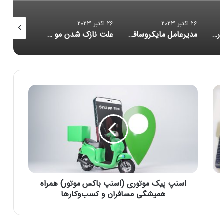
26 اکتبر 2023
26 اکتبر 2023
26 اکتبر 2023
مدیرعامل مایکروسافت: خروج از بازار موبایل «اشتباهی استراتژیک» بود
علت نازک‌ شدن مو چیست و چگونه می‌توان آن را متوقف کرد؟
اسنپدراگون ۸ نسل ۳ با تمرکز بر هوش مصنوعی رونمایی شد؛ زنگ خطر برای آیفون
ا
س
ن
پ
پ
ی
ک
م
و
اسنپ پیک موتوری (اسنپ باکس موتور) همراه
ت
و
همیشگی مسافران و کسب‌وکارها
ر
ی