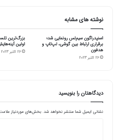
ه
ی
ت‌
نوشته های مشابه
س
ی
ن
اسنپدراگون سیم‌لس رونمایی شد؛
بزرگ‌ترین تلس
ک
برقراری ارتباط بین گوشی، لپ‌تاپ و
اولین آینه‌های
ک
هدفون
26 اکتبر 2023
ا
26 اکتبر 2023
ر
ت
گ
ر
ا
دیدگاهتان را بنویسید
ف
ی
ک
نشانی ایمیل شما منتشر نخواهد شد.
بخش‌های موردنیاز علامت‌
R
T
د
X
ی
4