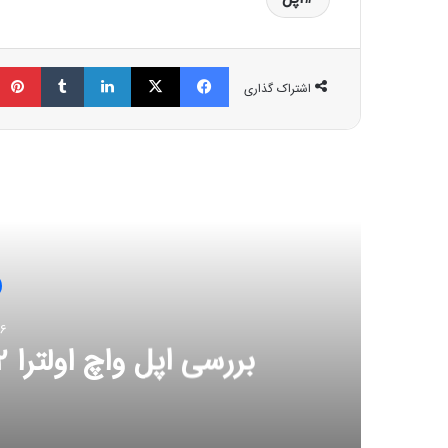
فیسبوک
ایکس
لینکداین
تامبلر
اشتراک گذاری
مط
قابلیت‌های ا