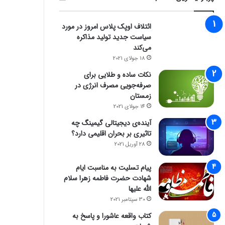
ائتلاف اوپک پلاس امروز در مورد
سیاست جدید تولید مذاکره
می‌کند
18 جولای 2021
نکات ساده و طلایی برای
صرفه‌جویی مصرف انرژی در
زمستان
14 جولای 2021
آینده‌ی دیجیتالی گیمینگ چه
تاثیری بر بحران اقلیمی دارد؟
28 آوریل 2021
پیام تسلیت به مناسبت ایام
شهادت حضرت فاطمه زهرا سلام
الله علیها
30 سپتامبر 2021
کتاب واقعه عاشورا و پاسخ به