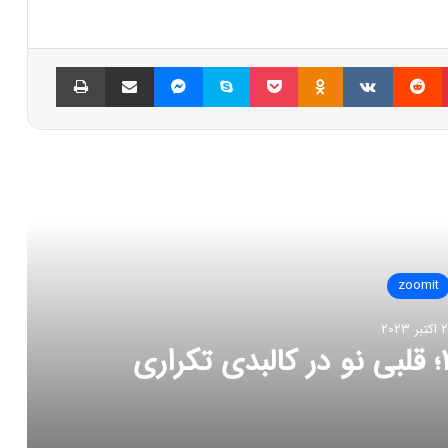
پینتریست
Reddit
VKontakte
Odnoklassniki
پاکت
اسکایپ
مسنجر
اشتراک گذاری با ایمیل
چاپ
العه بعدی
zoomit
26 اکتبر 2023
عتیادآور اینستاگرام، متا را دادگاهی می‌