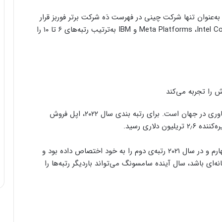
ر جایگاه پنجم، پس از سامسونگ Tencent Holdings به‌عنوان تنها شرکت چینی در فهرست دَه شرکت برتر فوربز قرار
گرفت. در‌این‌بین، Meta Platforms ،‌Intel Corporation ،‌TSMC ،‌Cisco Systems و IBM به‌ترتیب رتبه‌های ۶ تا ۱۰ را
براساس گزارش فوربز، اپل همچنان بزرگ‌ترین شرکت فناوری در جهان است. برای رتبه بندی سال ۲۰۲۲، اپل فروش
همان‌طورکه گفته شد، سامسونگ در سال ۲۰۲۰ رتبه‌ی چهارم و در سال ۲۰۲۱ رتبه‌ی دوم را به خود اختصاص داده بود و
انه‌ای باشد، سال آینده سامسونگ می‌تواند باردیگر رتبه‌ها را