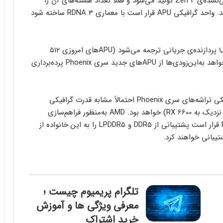
پردازنده‌ی Phoenix شرکت AMD برپایه‌ی معماری معرفی‌نشد‌ه‌ی Zen 4 تولید می‌شود و فعلاً تعداد هسته‌های آن را
نمی‌دانیم؛ ولی پیش‌بینی می‌کنیم متکی‌بر ۸ هسته باشد. واحد گرافیکی APU قرار است با معماری RDNA 3 ساخته شود
این تعداد واحد محاسباتی در معماری RDNA 3 به ۱٬۵۳۶ پردازنده‌ی جریانی ترجمه می‌شود (APUهای امروزی ۵۱۲
پردازنده‌ی جریانی دارند). انتظار نداشته باشید AMD بخواهد به‌این‌زودی‌ها از APUهای جدید سری Phoenix پرده‌برداری
بسته به مزایایی که RDNA 3 ارائه می‌دهد، قدرت گرافیکی تراشه‌های سری Phoenix احتمالاً مشابه قدرت گرافیکی
تراشه‌ی به‌کاررفته در Radeon RX 6500 XT (حتی شاید نزدیک‌ به RX 6600) خواهد بود. AMD به‌منظور فراهم‌سازی
پهنای باند کافی برای حافظه‌ی گرافیک مجتمع Phoenix قرار است پشتیبانی از DDR5 و LPDDR5 را به این خانواده از
تلگرام پریمیوم چیست ؛
معرفی ویژگی ها و آموزش
خرید اشتراک