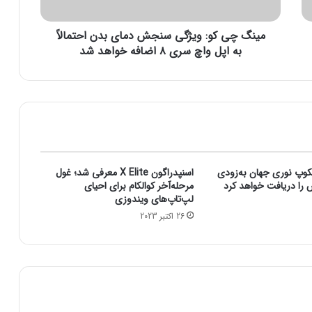
و
:
مینگ چی کو: ویژگی سنجش دمای بدن احتمالاً
و
ی
به اپل واچ سری ۸ اضافه خواهد شد
ژ
گ
ی
س
ن
ج
ش
د
کوپ نوری جهان به‌زودی
اسنپدراگون X Elite معرفی شد؛ غول
م
ش را دریافت خواهد کرد
مرحله‌آخر کوالکام برای احیای
ا
لپ‌تاپ‌های ویندوزی
ی
26 اکتبر 2023
ب
د
ن
ا
ح
ت