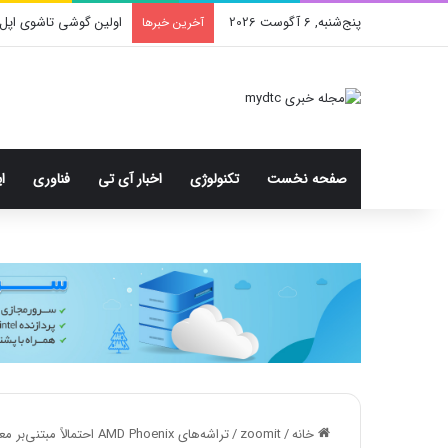
پنج‌شنبه, 6 آگوست 2026
اولین گوشی تاشوی اپل 
آخرین خبرها
صفحه نخست
تکنولوژی
اخبار آی تی
فناوری
ا
خانه
/
zoomit
/
تراشه‌های AMD Phoenix احتمالاً مبتنی‌بر معماری Zen 4 و RDNA 3 خواهند بود