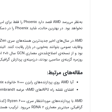
به‌نظر می‌رسد AMD قصد 
نخواهد بود. در بهترین حالت، شاید Phoenix را در دسکتاپ‌های آل‌این‌وان یا کامپیوترهای کوچک ببینیم.
روزمره گزینه‌ی مناسبی بودند، درزمینه‌ی پردازش گرافیک
مقاله‌های مرتبط:
آیا AMD روی پردازنده‌های رایزن 7000 خانواده Phoenix با هسته Zen 4 کار می‌کند؟
افشای نقشه راه APUهای AMD؛ عرضه Rembrandt با معماری ذن 3 پلاس در سال ۲۰۲۲
AMD با پردازنده‌های موردانتظار سری Ryzen 6000 (کدنام Rembrandt) سرانجام سراغ هسته‌های جدید +