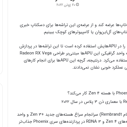
20 ژوئن 2022
دارد Phoenix را فقط برای لپ‌تاپ‌ها عرضه کند و از عرضه‌ی این تراشه‌ها برای دسکتاپ خبری
AMD در سال‌های اخیر جدیدترین هسته‌های سری Zen را در APUهایش استفاده کرده است تا این تراشه‌ها در پردازش
وظایف عمومی بتوانند به‌خوبی در بازار رقابت کنند. البته واحد گرافیکی این APUها مبتنی‌بر طراحی Radeon RX Vega
بود و از نسخه‌ی اصلاح‌شده‌ی معماری GCN سال ۲۰۱۱ استفاده می‌کرد. درنتیجه، گرچه این APUها برای انجام کارهای
ی عملکرد خوبی نشان نمی‌دادند.
Zen 3 و واحد
گرافیکی مبتنی‌بر معماری RDNA 2 می‌رود. ترکیب هسته‌های Zen 4 و RDNA 3 در پردازنده‌های سری Phoenix جذاب‌تر