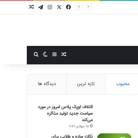
فیسبوک
ایکس
اینستاگرام
تلگرام
نوشته تصادفی
سایدبار
نوشته تصادفی
تغییر پوسته
جستجو برای
محبوب
تازه ترین
دیدگاه ها
ائتلاف اوپک پلاس امروز در مورد
سیاست جدید تولید مذاکره
می‌کند
18 جولای 2021
نکات ساده و طلایی برای