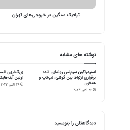
ن
گ
ترافیک سنگین در خروجی‌های تهران
ی
ن
د
ر
خ
ر
و
نوشته های مشابه
ج
ی‌
ه
اسنپدراگون سیم‌لس رونمایی شد؛
بزرگ‌ترین تلس
ا
برقراری ارتباط بین گوشی، لپ‌تاپ و
اولین آینه‌های
ی
هدفون
26 اکتبر 2023
ت
26 اکتبر 2023
ه
ر
ا
ن
دیدگاهتان را بنویسید