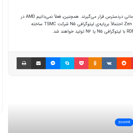
مشخص نیست که پردازنده‌های سری Phoenix در چه زمانی دردسترس قرار می‌گیرند. همچنین، فعلاً نمی‌دانیم AMD در
این تراشه‌ها سراغ کدام لیتوگرافی می‌رود. هسته‌های Zen 4 احتمالاً برپایه‌ی لیتوگرافی N5 شرکت TSMC ساخته
پینتریست
Reddit
VKontakte
Odnoklassniki
پاکت
اسکایپ
مسنجر
اشتراک گذاری با ایمیل
چاپ
العه بعدی
zoomit