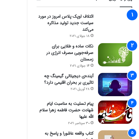
ائتلاف اوپک پلاس امروز در مورد
سیاست جدید تولید مذاکره
می‌کند
18 جولای 2021
نکات ساده و طلایی برای
صرفه‌جویی مصرف انرژی در
زمستان
14 جولای 2021
آینده‌ی دیجیتالی گیمینگ چه
تاثیری بر بحران اقلیمی دارد؟
28 آوریل 2021
پیام تسلیت به مناسبت ایام
شهادت حضرت فاطمه زهرا سلام
الله علیها
30 سپتامبر 2021
کتاب واقعه عاشورا و پاسخ به