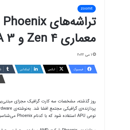
zoomit
معماری Zen 4 و RDNA 3 خواهند بود
1 می 2022
فیسبوک
ایکس
لینکداین
تا
روز گذشته، مشخصات سه کارت گرافیک مجزای مبتنی‌بر
نوعی APU استفاده شود که با کدنام Phoenix می‌شناسیم. به‌تازگی جزئیات منتسب به این APU فاش شده است.