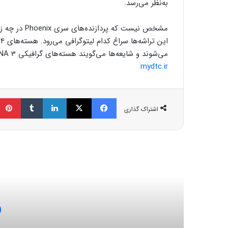
به‌نظر می‌رسد.
می‌شوند و شایعه‌ها می‌گویند هسته‌های گرافیکی RDNA 3 با لیتوگرافی N5 یا N6 تولید خواهند شد.
mydtc.ir
فیسبوک
ایکس
لینکداین
تامبلر
اشتراک گذاری
مط