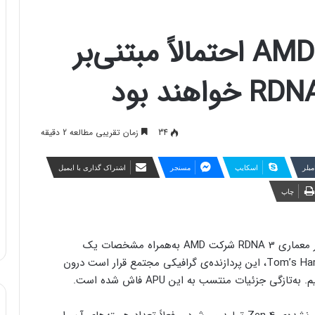
تراشه‌های AMD Phoenix احتمالاً مبتنی‌بر
34
زمان تقریبی مطالعه 2 دقیقه
مبلر
اسکایپ
مسنجر
اشتراک گذاری با ایمیل
چاپ
 معماری
RDNA 3 شرکت AMD به‌همراه مشخصات یک
پردازنده‌ی گرافیکی مجتمع افشا شد. به‌نوشته‌ی Tom’s Hardware، این پردازنده‌ی گرافیکی مجتمع قرار است درون