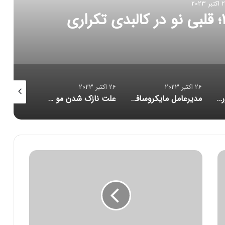
ر 2023
تاگرام، متا را دادگاهی می‌کنند
26 اکتبر 2023
26 اکتبر 2023
26 اکتبر 2023
مدیرعامل مایکروسافت: خروج از بازار موبایل «اشتباهی استراتژیک» بود
علت نازک‌ شدن مو چیست و چگونه می‌توان آن را متوقف کرد؟
اسنپدراگون ۸ نسل ۳ با تمرکز بر هوش مصنوعی رونمایی شد؛ زنگ خطر برای آیفون
م
ی
ن
گ
چ
ی
ک