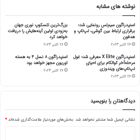
ل
د
همچنین، اپل می‌گوید ویروس کرونا روی فعالیت‌های این شرکت در
نوشته های مشابه
ک
ی
سه‌ماهه‌ی منتهی به مارس ۲۰۲۲ تأثیر نگذاشته است.
ت
د
mydtc.ir
ر
و
اسنپدراگون سیم‌لس رونمایی شد؛
بزرگ‌ترین تلسکوپ نوری جهان
و
ا
برقراری ارتباط بین گوشی، لپ‌تاپ و
به‌زودی اولین آینه‌هایش را دریافت
ن
ر
هدفون
خواهد کرد
ی
د
26 اکتبر 2023
26 اکتبر 2023
ک
ش
س
د
اسنپدراگون X Elite معرفی شد؛ غول
اسنپدراگون ۸ نسل ۴ به هسته
؛
ه
مرحله‌آخر کوالکام برای احیای
اوریون مجهز خواهد بود
ک
م
لپ‌تاپ‌های ویندوزی
26 اکتبر 2023
س
ن
26 اکتبر 2023
ب
ت
ب
ش
ی
ر
ش
ش
دیدگاهتان را بنویسید
ت
د
ر
ی
نشانی ایمیل شما منتشر نخواهد شد.
بخش‌های موردنیاز علامت‌گذاری شده‌اند
*
ن
د
د
ر