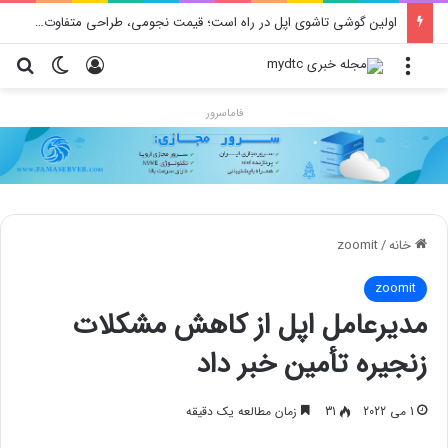
اولین گوشی تاشوی اپل در راه است؛ قیمت نجومی، طراحی متفاوت و زمان رونمایی احتمالی
منو
ورود
تغییر پو
جس
فاماسرور
خانه
/
zoomit
zoomit
مدیرعامل اپل از کاهش مشکلات
زنجیره تأمین خبر داد
1 می 2022
31
زمان مطالعه یک دقیقه