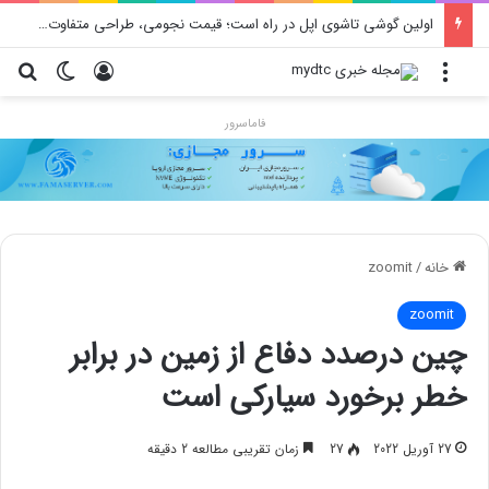
اولین گوشی تاشوی اپل در راه است؛ قیمت نجومی، طراحی متفاوت و زمان رونمایی احتمالی
منو
ورود
تغییر پو
جس
فاماسرور
خانه
/
zoomit
zoomit
چین درصدد دفاع از زمین در برابر
خطر برخورد سیارکی است
27 آوریل 2022
27
زمان تقریبی مطالعه 2 دقیقه