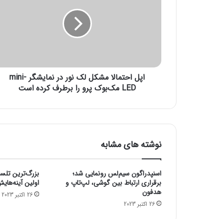
ل
ا
ح
ت
م
ا
ل
اپل احتمالا مشکل لک نور در نمایشگر mini-
ا
م
LED مک‌‌بوک پرو را برطرف کرده است
ش
ک
ل
ل
ک
نوشته های مشابه
ن
و
ر
اسنپدراگون سیم‌لس رونمایی شد؛
بزرگ‌ترین تلس
د
برقراری ارتباط بین گوشی، لپ‌تاپ و
اولین آینه‌های
ر
هدفون
26 اکتبر 2023
ن
26 اکتبر 2023
م