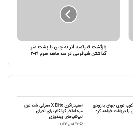
ز
گ
ش
ت
ق
د
ر
بازگشت قدرتمند آنر به چین با پشت سر
ت
م
گذاشتن شیائومی در سه ماهه سوم 2021
ن
د
آ
ن
ر
ب
ه
چ
کوپ نوری جهان به‌زودی
اسنپدراگون X Elite معرفی شد؛ غول
ی
ش را دریافت خواهد کرد
مرحله‌آخر کوالکام برای احیای
ن
لپ‌تاپ‌های ویندوزی
ب
26 اکتبر 2023
ا