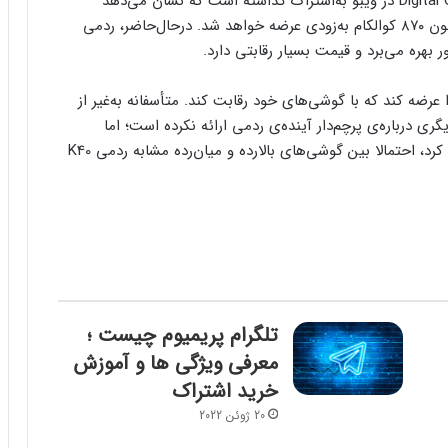
این اخبار را منبع اطلاعاتی شناخته‌شده‌ی Digital Chat Station در ویبو به‌اشتراک گذاشته است که نشان می‌دهد
پرچم‌دار جدیدی با برند ردمی مجهز به تراشه‌ی اسنپدراگون ۸۷۰ کوالکام به‌زودی عرضه خواهد شد. درحال‌حاضر، ردمی
رضه کند که با گوشی‌های خود رقابت کند. متأسفانه به‌غیر از
گری درباره‌ی پرچم‌دار آینده‌ی ردمی ارائه نکرده است؛ اما
ازآنجایی که از تراشه‌ی اسنپدراگون ۸۷۰ استفاده خواهد کرد، احتمالا بین گوشی‌های بالا‌رده و میان‌رده مشابه ردمی K40
تلگرام پریمیوم چیست ؛
معرفی ویژگی ها و آموزش
خرید اشتراک
20 ژوئن 2022