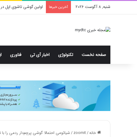
شنبه, 8 آگوست 2026
اولین گوشی تاشوی اپل در 
آخرین خبرها
صفحه نخست
تکنولوژی
اخبار آی تی
فناوری
ا
خانه
/
zoomit
/
شیائومی احتمالا گوشی پرچم‌دار ردمی را با تراشه‌ی اسنپد