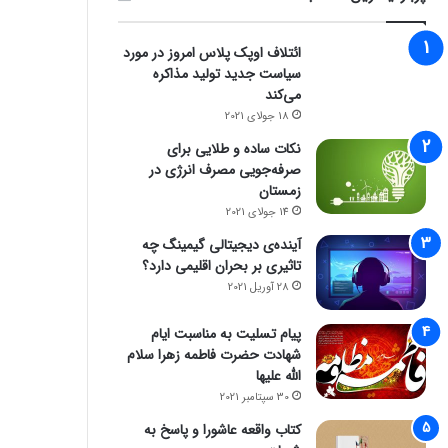
ائتلاف اوپک پلاس امروز در مورد
سیاست جدید تولید مذاکره
می‌کند
18 جولای 2021
نکات ساده و طلایی برای
صرفه‌جویی مصرف انرژی در
زمستان
14 جولای 2021
آینده‌ی دیجیتالی گیمینگ چه
تاثیری بر بحران اقلیمی دارد؟
28 آوریل 2021
پیام تسلیت به مناسبت ایام
شهادت حضرت فاطمه زهرا سلام
الله علیها
30 سپتامبر 2021
کتاب واقعه عاشورا و پاسخ به