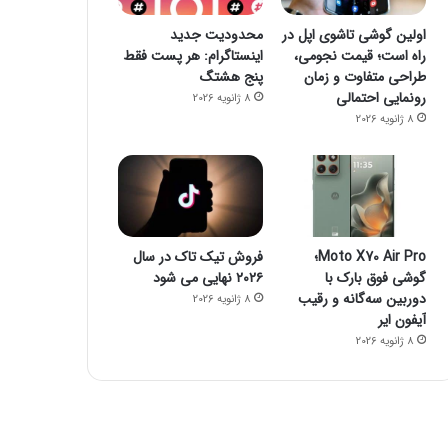
اولین گوشی تاشوی اپل در
محدودیت جدید
zoomit
راه است؛ قیمت نجومی،
اینستاگرام: هر پست فقط
طراحی متفاوت و زمان
پنج هشتگ
26 اکتبر 2023
رونمایی احتمالی
8 ژانویه 2026
مدیرعامل مایکروسافت: خروج از باز
8 ژانویه 2026
استراتژیک» بود
Moto X70 Air Pro؛
فروش تیک تاک در سال
گوشی فوق بارک با
۲۰۲۶ نهایی می شود
26 اکتبر 2023
26 اکتبر 2023
دوربین سه‌گانه و رقیب
مراسم Scray Fast اپل روی مک‌بوک پرو M3 متمرکز خواهد بود
آسان ترین روش راه اندازی ویندوز 11 بدون اینترنت
با کمک این ابزار هوش مصنوعی هر متنی را به فایل صوتی تبدیل کنید
8 ژانویه 2026
آیفون ایر
8 ژانویه 2026