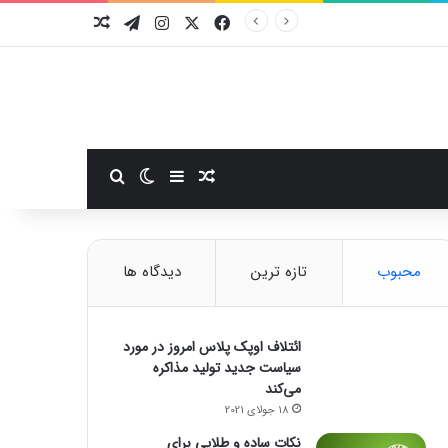
فیسبوک
ایکس
اینستاگرام
تلگرام
نوشته تصادفی
سایدبار
نوشته تصادفی
تغییر پوسته
جستجو برای
محبوب
تازه ترین
دیدگاه ها
ائتلاف اوپک پلاس امروز در مورد
سیاست جدید تولید مذاکره
می‌کند
18 جولای 2021
نکات ساده و طلایی برای