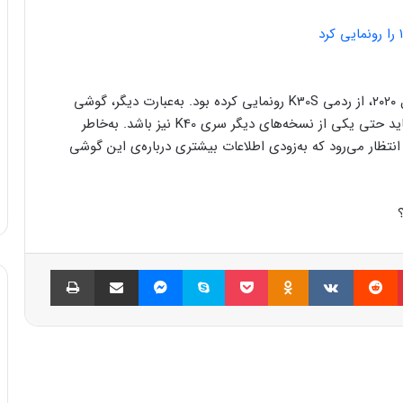
گفتنی است شیائومی پس از عرضه‌ی سری K30‌ در سال ۲۰۲۰، از ردمی K30S رونمایی کرده بود. به‌عبارت دیگر، گوشی
آینده‌ی ردمی احتمال دارد جزو سری ردمی K باشد و شاید حتی یکی از نسخه‌های دیگر سری K40 نیز باشد. به‌خاطر
نتظار می‌رود که به‌زودی اطلاعات بیشتری درباره‌ی این گوشی
پینتریست
Reddit
VKontakte
Odnoklassniki
پاکت
اسکایپ
مسنجر
اشتراک گذاری با ایمیل
چاپ
العه بعدی