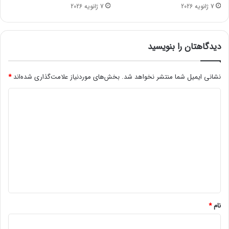
ی
ن‌
7 ژانویه 2026
7 ژانویه 2026
م
خ
و
و
ب
د
ا
ر
دیدگاهتان را بنویسید
ی
و
ل
و
ش
نشانی ایمیل شما منتشر نخواهد شد.
بخش‌های موردنیاز علامت‌گذاری شده‌اند
*
ا
د
ه
ی
ی
ن
د
س
ا
گ
ی
ا
پ
ه
ا
*
نام
*