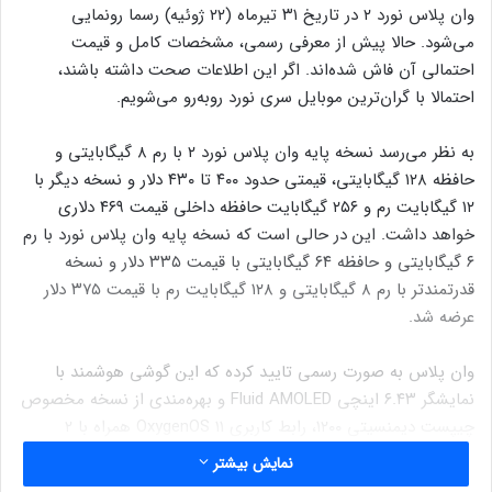
وان پلاس نورد ۲ در تاریخ ۳۱ تیرماه (‌۲۲ ژوئیه) رسما رونمایی
می‌شود. حالا پیش از معرفی رسمی، مشخصات کامل و قیمت
احتمالی آن فاش شده‌اند. اگر این اطلاعات صحت داشته باشند،
احتمالا با گران‌ترین موبایل سری نورد روبه‌رو می‌شویم.
به نظر می‌رسد نسخه پایه وان پلاس نورد ۲ با رم ۸ گیگابایتی و
حافظه ۱۲۸ گیگابایتی، قیمتی حدود ۴۰۰ تا ۴۳۰ دلار و نسخه دیگر با
۱۲ گیگابایت رم و ۲۵۶ گیگابایت حافظه داخلی قیمت ۴۶۹ دلاری
خواهد داشت. این در حالی است که نسخه پایه وان پلاس نورد با رم
۶ گیگابایتی و حافظه ۶۴ گیگابایتی با قیمت ۳۳۵ دلار و نسخه
قدرتمندتر با رم ۸ گیگابایتی و ۱۲۸ گیگابایت رم با قیمت ۳۷۵ دلار
عرضه شد.
وان پلاس به صورت رسمی تایید کرده که این گوشی هوشمند با
نمایشگر ۶.۴۳ اینچی Fluid AMOLED و بهره‌مندی از نسخه مخصوص
چیپست دیمنسیتی ۱۲۰۰، رابط کاربری OxygenOS 11 همراه با ۲
بروزرسانی اصلی سیستم عامل و ۳ سال آپدیت امنیتی در دسترس
نمایش بیشتر
کاربران قرار می‌گیرد. این دستگاه همچنین به باتری ۴۵۰۰ میلی آمپر