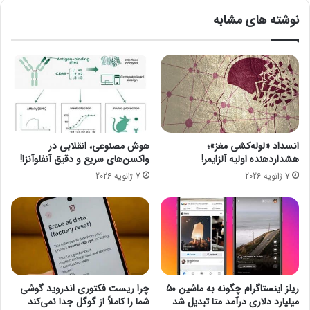
ت
ا
نوشته های مشابه
ر
ه
ا
ی
ت
ن
ژ
ش
ی
د
ن
؛
و
م
ب
ق
ت
ا
انسداد «لوله‌کشی مغز»؛
هوش مصنوعی، انقلابی در
ی
ی
هشداردهنده اولیه آلزایمر!
واکسن‌های سریع و دقیق آنفلوآنزا!
س
س
7 ژانویه 2026
7 ژانویه 2026
ا
ه
ل
ت
۲
ا
۰
ر
۲
ا
۱
ا
ب
ی
ر
ر
ریلز اینستاگرام چگونه به ماشین ۵۰
چرا ریست فکتوری اندروید گوشی
ا
ا
میلیارد دلاری درآمد متا تبدیل شد
شما را کاملاً از گوگل جدا نمی‌کند