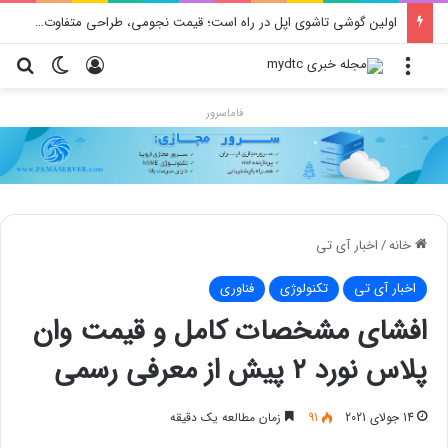
محدودیت جدید اینستاگرام: هر پست فقط پنج هشتگ
منو
ورود
تغییر پو
جس
فاماسرور
خانه
/
اخبار آی تی
اخبار آی تی
تکنولوژی
فناوری
افشای مشخصات کامل و قیمت وان
پلاس نورد ۲ پیش از معرفی رسمی
14 جولای 2021
91
زمان مطالعه یک دقیقه