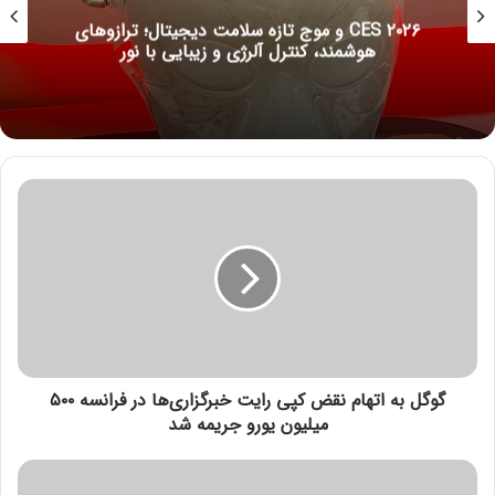
CES ۲۰۲۶ و موج تازه سلامت دیجیتال؛ ترازوهای
هوشمند، کنترل آلرژی و زیبایی با نور
گ
و
گ
ل
ب
ه
ا
ت
ه
گوگل به اتهام نقض کپی رایت خبرگزاری‌ها در فرانسه ۵۰۰
ا
م
میلیون یورو جریمه شد
ن
ق
س
ض
ا