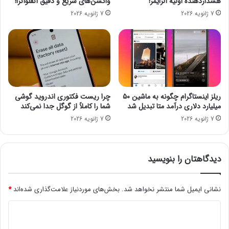
هشداردهنده اولیه آلزایمر!
واکسن‌های سریع و دقیق آنفلوآنزا!
ا
ب
7 ژانویه 2026
7 ژانویه 2026
ن
ر
س
ق
ه
د
۵
ر
۰
ک
۰
ش
م
و
ی
ر
ریلز اینستاگرام چگونه به ماشین ۵۰
چرا ریست فکتوری اندروید گوشی
ل
ت
میلیارد دلاری درآمد متا تبدیل شد
شما را کاملاً از گوگل جدا نمی‌کند
ی
ا
7 ژانویه 2026
7 ژانویه 2026
و
3
ن
س
ی
ا
و
ل
دیدگاهتان را بنویسید
ر
آ
و
ی
ج
نشانی ایمیل شما منتشر نخواهد شد.
بخش‌های موردنیاز علامت‌گذاری شده‌اند
*
ن
ر
د
د
ی
ه
م
ی