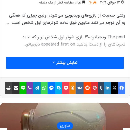
13 جولای 2021
90
زمان مطالعه کمتر از یک دقیقه
وقتی صحبت از بازی‌های ویدیویی می‌شود، اولین چیزی که همگی
به آن توجه می‌کنند عناوین فوق‌العاده شوترهای اول شخص است. …
The post ویجیاتو: ۳۰ بازی شوتر اول شخص برتر که نباید
تجربه‌شان را از دست بدهید appeared first on دیجیاتو.
نمایش بیشتر
فیسبوک
ایکس
لینکداین
تامبلر
پینتریست
Reddit
VKontakte
Odnoklassniki
پاکت
اسکایپ
مسنجر
واتس آپ
تلگرام
وایبر
لاین
اشتراک گذاری با ایمیل
چاپ
فناوری