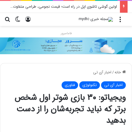
محدودیت جدید اینستاگرام: هر پست فقط پنج هشتگ
منو
ورود
تغییر پو
جس
فاماسرور
خانه
/
اخبار آی تی
اخبار آی تی
تکنولوژی
فناوری
ویجیاتو: ۳۰ بازی شوتر اول شخص
برتر که نباید تجربه‌شان را از دست
بدهید